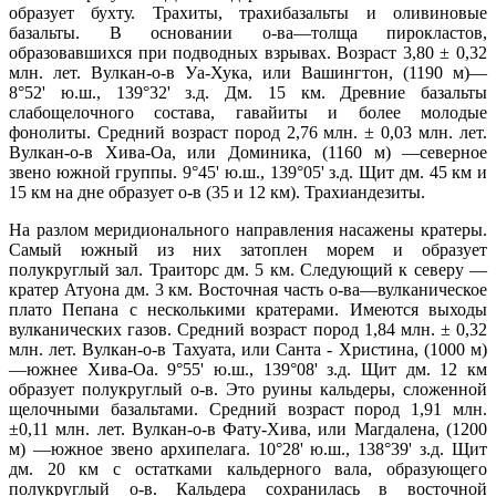
образует бухту. Трахиты, трахибазальты и оливиновые
базальты. В основании о-ва—толща пирокластов,
образовавшихся при подводных взрывах. Возраст 3,80 ± 0,32
млн. лет. Вулкан-о-в Уа-Хука, или Вашингтон, (1190 м)—
8°52' ю.ш., 139°32' з.д. Дм. 15 км. Древние базальты
слабощелочного состава, гавайиты и более молодые
фонолиты. Средний возраст пород 2,76 млн. ± 0,03 млн. лет.
Вулкан-о-в Хива-Оа, или Доминика, (1160 м) —северное
звено южной группы. 9°45' ю.ш., 139°05' з.д. Щит дм. 45 км и
15 км на дне образует о-в (35 и 12 км). Трахиандезиты.
На разлом меридионального направления насажены кратеры.
Самый южный из них затоплен морем и образует
полукруглый зал. Траиторс дм. 5 км. Следующий к северу —
кратер Атуона дм. 3 км. Восточная часть о-ва—вулканическое
плато Пепана с несколькими кратерами. Имеются выходы
вулканических газов. Средний возраст пород 1,84 млн. ± 0,32
млн. лет. Вулкан-о-в Тахуата, или Санта - Христина, (1000 м)
—южнее Хива-Оа. 9°55' ю.ш., 139°08' з.д. Щит дм. 12 км
образует полукруглый о-в. Это руины кальдеры, сложенной
щелочными базальтами. Средний возраст пород 1,91 млн.
±0,11 млн. лет. Вулкан-о-в Фату-Хива, или Магдалена, (1200
м) —южное звено архипелага. 10°28' ю.ш., 138°39' з.д. Щит
дм. 20 км с остатками кальдерного вала, образующего
полукруглый о-в. Кальдера сохранилась в восточной