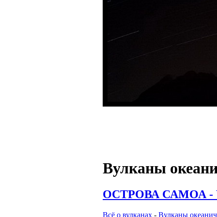
Вулканы океани
ОСТРОВА САМОА - 
Всё о вулканах
-
Вулканы океанич