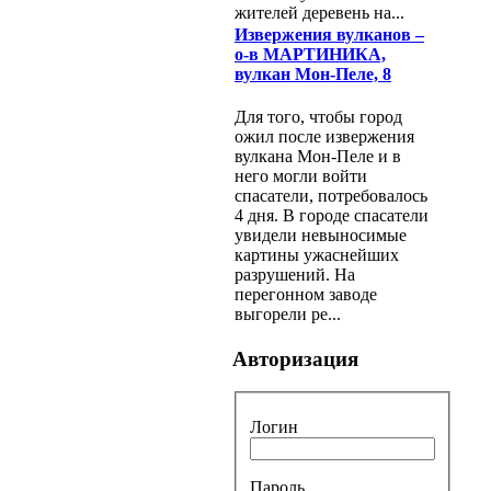
жителей деревень на...
Извержения вулканов –
о-в МАРТИНИКА,
вулкан Мон-Пеле, 8
Для того, чтобы город
ожил после извержения
вулкана Мон-Пеле и в
него могли войти
спасатели, потребовалось
4 дня. В городе спасатели
увидели невыносимые
картины ужаснейших
разрушений. На
перегонном заводе
выгорели ре...
Авторизация
Логин
Пароль