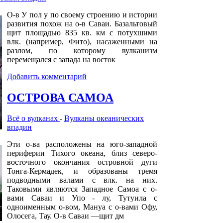
О-в У пол у по своему строению и истории
развития похож на о-в Саваи. Базальтовый
щит площадью 835 кв. км с потухшими
влк. (например, Фито), насаженными на
разлом, по которому вулканизм
перемещался с запада на восток
Добавить комментарий
ОСТРОВА САМОА
Всё о вулканах
-
Вулканы океанических
впадин
Эти о-ва расположены на юго-западной
периферии Тихого океана, близ северо-
восточного окончания островной дуги
Тонга-Кермадек, и образованы тремя
подводными валами с влк. на них.
Таковыми являются Западное Самоа с о-
вами Саваи и Упо - лу, Тутуила с
одноименным о-вом, Мануа с о-вами Офу,
Олосега, Тау. О-в Саваи —щит дм