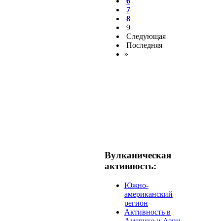
6
7
8
9
Следующая
Последняя
»
Вулканическая
активность:
Южно-
американский
регион
Активность в
Америке и Азии