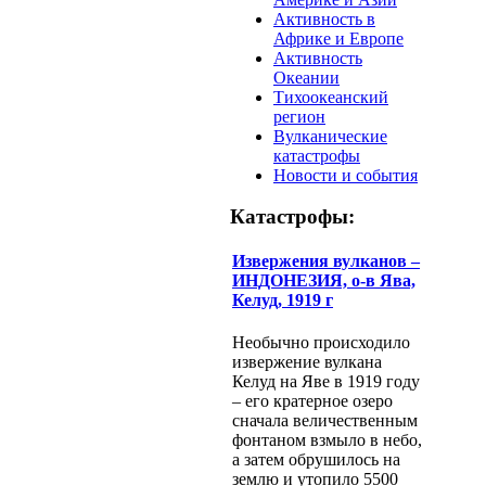
Активность в
Африке и Европе
Активность
Океании
Тихоокеанский
регион
Вулканические
катастрофы
Новости и события
Катастрофы:
Извержения вулканов –
ИНДОНЕЗИЯ, о-в Ява,
Келуд, 1919 г
Необычно происходило
извержение вулкана
Келуд на Яве в 1919 году
– его кратерное озеро
сначала величественным
фонтаном взмыло в небо,
а затем обрушилось на
землю и утопило 5500