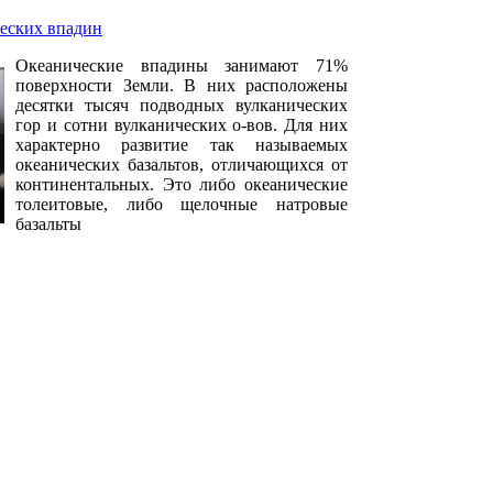
еских впадин
Океанические впадины занимают 71%
поверхности Земли. В них расположены
десятки тысяч подводных вулканических
гор и сотни вулканических о-вов. Для них
характерно развитие так называемых
океанических базальтов, отличающихся от
континентальных. Это либо океанические
толеитовые, либо щелочные натровые
базальты