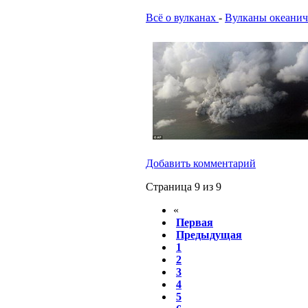
Всё о вулканах
-
Вулканы океанич
Добавить комментарий
Страница 9 из 9
«
Первая
Предыдущая
1
2
3
4
5