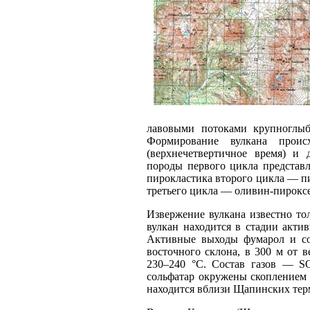
лавовыми потоками крупноглыб
Формирование вулкана прои
(верхнечетвертичное время) и 
породы первого цикла представ
пирокластика второго цикла — 
третьего цикла — оливин-пирокс
Извержение вулкана известно тол
вулкан находится в стадии акти
Активные выходы фумарол и сол
восточного склона, в 300 м от
230–240 °С. Состав газов — S
сольфатар окружены скоплением
находится вблизи Щапинских тер