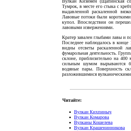
Вулкан Кизимен (Щапинская соп
Тумрок, в месте его стыка с хре
выдавленной раскаленной вязк
Лавовые потоки были короткими 
купол. Впоследствии он переше
лавовыми извержениями.
Кратер завален глыбами лавы и п
Последнее наблюдалось в конце 
видны отсветы раскаленной ла
фумарольная деятельность. Груп
склоне, приблизительно на 400
сильным шумом вырываются бо
водяные пары. Поверхность ск
разложившимися вулканическими
Читайте:
Вулкан Кихпиныч
Вулкан Комарова
Вулканы Кошелева
Вулкан Крашенинникова