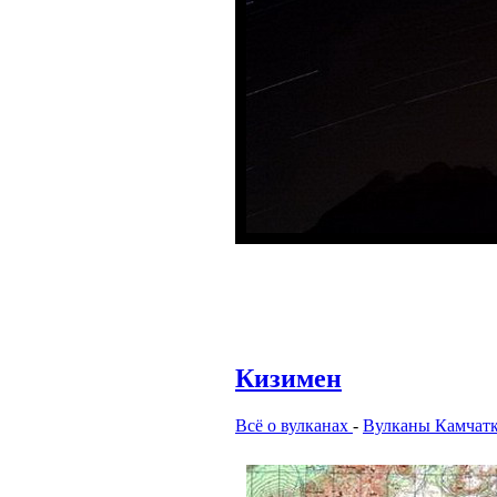
Кизимен
Всё о вулканах
-
Вулканы Камчат