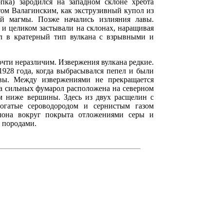
ка) зародился на западном склоне хребта
бтом Валагинским, как экструзивный купол из
ой магмы. Позже начались излияния лавы.
и целиком застывали на склонах, наращивая
л в кратерный тип вулкана с взрывными и
очти неразличим. Извержения вулкана редкие.
1928 года, когда выбрасывался пепел и были
вы. Между извержениями не прекращается
па сильных фумарол расположена на северном
 м ниже вершины. Здесь из двух расщелин с
гатые сероводородом и сернистым газом
лона вокруг покрыта отложениями серы и
 породами.