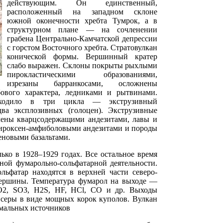
действующим. Он единственный,
расположенный на западном склоне
южной оконечности хребта Тумрок, а в
структурном плане — на сочленении
грабена Центрально-Камчатской депрессии
с горстом Восточного хребта. Стратовулкан
конической формы. Вершинный кратер
слабо выражен. Склоны покрыты рыхлыми
пирокластическими образованиями,
изрезаны барранкосами, осложнены
ового характера, ледниками и рытвинами.
сходило в три цикла — экструзивный
два эксплозивных (голоцен). Экструзивные
лены кварцсодержащими андезитами, лавы и
пироксен-амфиболовыми андезитами и породы
еновыми базальтами.
ько в 1928–1929 годах. Все остальное время
вной фумарольно-сольфатарной деятельности.
ьфатар находятся в верхней части северо-
 вершины. Температура фумарол на выходе —
O2, SO3, H2S, HF, HCl, CO и др. Выходы
 серы в виде мощных корок куполов. Вулкан
мальных источников