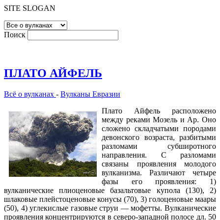
SITE SLOGAN
Поиск
ПЛАТО АЙФЕЛЬ
Всё о вулканах
-
Вулканы Евразии
Плато Айфель расположено
между реками Мозель и Ар. Оно
сложено складчатыми породами
девонского возраста, разбитыми
разломами субширотного
направления. С разломами
связаны проявления молодого
вулканизма. Различают четыре
фазы его проявления: 1)
вулканические плиоценовые базальтовые купола (130), 2)
шлаковые плейстоценовые конусы (70), 3) голоценовые маары
(50), 4) углекислые газовые струи — мофетты. Вулканические
проявления концентрируются в северо-западной полосе дл. 50