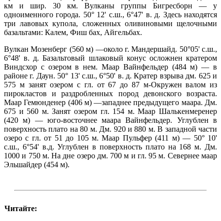
км и шир. 30 км. Вулканы группы Бигресборн — у
одноименного города. 50° 12' с.ш., 6°47' в. д. Здесь находятся
три лавовых купола, сложенных оливиновыми щелочными
базальтами: Калем, Фиш бах, Айгельбах.
Вулкан Мозенберг (560 м) —около г. Мандершайд. 50°05' с.ш.,
6°48' в. д. Базальтовый шлаковый конус осложнен кратером
Виндсхор с озером в нем. Маар Вайнфельдер (484 м) — в
районе г. Даун. 50° 13' с.ш., 6°50' в. д. Кратер взрыва дм. 625 и
575 м занят озером с гл. от 67 до 87 м-Окружен валом из
пирокластов и раздробленных пород девонского возраста.
Маар Гемюнденер (406 м) —западнее предыдущего маара. Дм.
675 и 560 м. Занят озером гл. 154 м. Маар Шалькенмеренер
(420 м) — юго-восточнее маара Вайнфельдер. Углублен в
поверхность плато на 80 м. Дм. 920 и 880 м. В западной части
озеро с гл. от 51 до 105 м. Маар Пульфер (411 м) — 50° 10'
с.ш., 6°54' в.д. Углублен в поверхность плато на 168 м. Дм.
1000 и 750 м. На дне озеро дм. 700 м и гл. 95 м. Севернее маар
Эльшайдер (454 м).
Читайте: