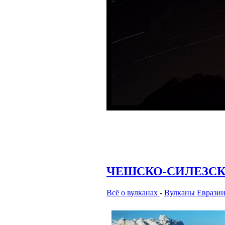
ЧЕШСКО-СИЛЕЗСК
Всё о вулканах
-
Вулканы Еврази