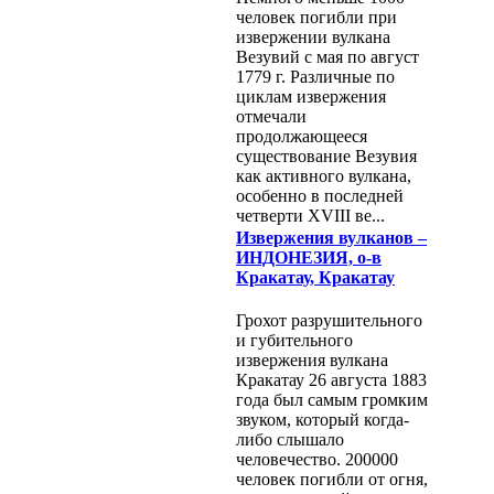
человек погибли при
извержении вулкана
Везувий с мая по август
1779 г. Различные по
циклам извержения
отмечали
продолжающееся
существование Везувия
как активного вулкана,
особенно в последней
четверти XVIII ве...
Извержения вулканов –
ИНДОНЕЗИЯ, о-в
Кракатау, Кракатау
Грохот разрушительного
и губительного
извержения вулкана
Кракатау 26 августа 1883
года был самым громким
звуком, который когда-
либо слышало
человечество. 200000
человек погибли от огня,