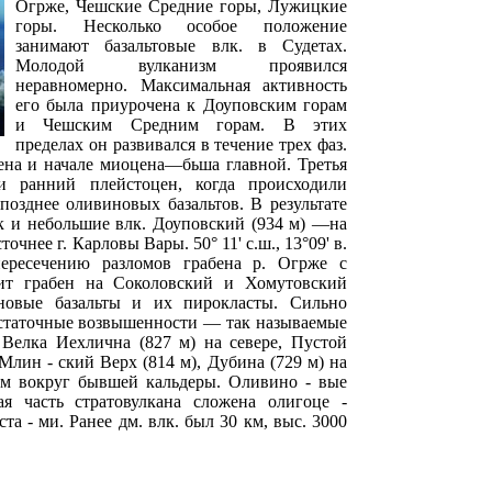
Огрже, Чешские Средние горы, Лужицкие
горы. Несколько особое положение
занимают базальтовые влк. в Судетах.
Молодой вулканизм проявился
неравномерно. Максимальная активность
его была приурочена к Доуповским горам
и Чешским Средним горам. В этих
пределах он развивался в течение трех фаз.
ена и начале миоцена—бьша главной. Третья
и ранний плейстоцен, когда происходили
позднее оливиновых базальтов. В результате
к и небольшие влк. Доуповский (934 м) —на
очнее г. Карловы Вары. 50° 11' с.ш., 13°09' в.
ересечению разломов грабена р. Огрже с
ит грабен на Соколовский и Хомутовский
новые базальты и их пирокласты. Сильно
остаточные возвышенности — так называемые
Велка Иехлична (827 м) на севере, Пустой
 Млин - ский Верх (814 м), Дубина (729 м) на
м вокруг бывшей кальдеры. Оливино - вые
я часть стратовулкана сложена олигоце -
 - ми. Ранее дм. влк. был 30 км, выс. 3000