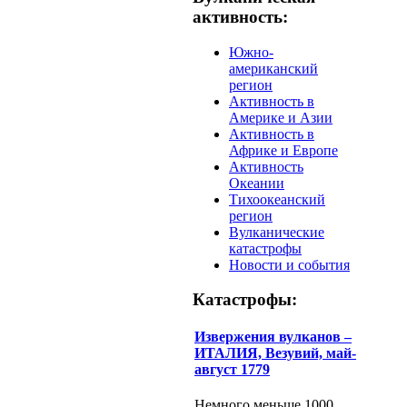
активность:
Южно-
американский
регион
Активность в
Америке и Азии
Активность в
Африке и Европе
Активность
Океании
Тихоокеанский
регион
Вулканические
катастрофы
Новости и события
Катастрофы:
Извержения вулканов –
ИТАЛИЯ, Везувий, май-
август 1779
Немного меньше 1000