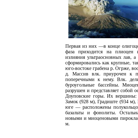
Первая из них —в конце олигоц
фаза приходится на плиоцен 
излияния ультраосновных лав, а 
сформировались как крупные, та
юго-востоке грабена р. Огрже, вост
д. Массив влк. приурочен к п
поперечными к нему. Влк. дел
буроугольные бассейны. Миоце
разрушен и представляет собой 
Доуповские горы. Их вершины: 
Замок (928 м), Градиште (934 м),
юге — расположены полукольцо
базальты и фонолиты. Остальна
новыми и миоценовыми пирокласта
м.