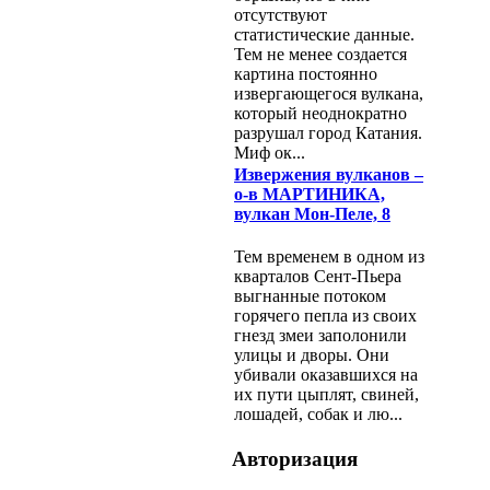
отсутствуют
статистические данные.
Тем не менее создается
картина постоянно
извергающегося вулкана,
который неоднократно
разрушал город Катания.
Миф ок...
Извержения вулканов –
о-в МАРТИНИКА,
вулкан Мон-Пеле, 8
Тем временем в одном из
кварталов Сент-Пьера
выгнанные потоком
горячего пепла из своих
гнезд змеи заполонили
улицы и дворы. Они
убивали оказавшихся на
их пути цыплят, свиней,
лошадей, собак и лю...
Авторизация