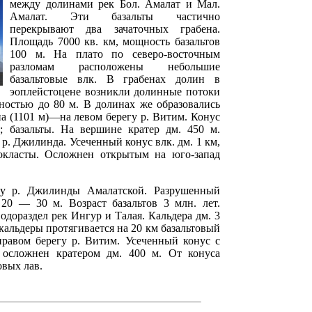
между долинами рек Бол. Амалат и Мал.
Амалат. Эти базальты частично
перекрывают два зачаточных грабена.
Площадь 7000 кв. км, мощность базальтов
100 м. На плато по северо-восточным
разломам расположены небольшие
базальтовые влк. В грабенах долин в
эоплейстоцене возникли долинные потоки
щностью до 80 м. В долинах же образовались
а (1101 м)—на левом берегу р. Витим. Конус
м; базальты. На вершине кратер дм. 450 м.
р. Джилинда. Усеченный конус влк. дм. 1 км,
окласты. Осложнен открытым на юго-запад
у р. Джилинды Амалатской. Разрушенный
 20 — 30 м. Возраст базальтов 3 млн. лет.
одораздел рек Ингур и Талая. Кальдера дм. 3
з кальдеры протягивается на 20 км базальтовый
правом берегу р. Витим. Усеченный конус с
 осложнен кратером дм. 400 м. От конуса
овых лав.