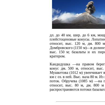
дл. до 40 км, шир. до 6 км, мо
плейстоценовые конусы. Лопатин
относит, выс. 120 м, дм. 800 
Домбровского (1150 м)—в долине 
выс. 150 м; базальты и их пир
кратером.
Кандидушка —на правом берег
конус дм. 500 м, относит, выс.
Мушкетова (1012 м) увенчивает в
км с оз. в ней. Выс. вала 80 м. И
поток. Обручева (1085 м) —на 
относит, выс. 80 м, дм. 800 м
распространяются потоки базальт