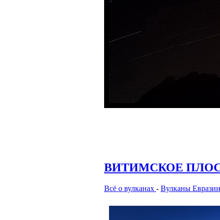
ВИТИМСКОЕ ПЛО
Всё о вулканах
-
Вулканы Еврази