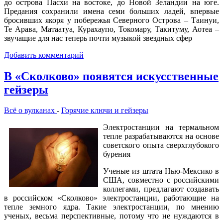
до острова Пасхи на востоке, до Новой Зеландии на юге.
Предания сохранили имена семи больших ладей, впервые
бросивших якоря у побережья Северного Острова – Таинуи,
Те Арава, Матаатуа, Курахаупо, Токомару, Такитуму, Аотеа –
звучащие для нас теперь почти музыкой звездных сфер
Добавить комментарий
В «Сколково» появятся искусственные
гейзеры
Всё о вулканах
-
Горячие ключи и гейзеры
Электростанции на термальном
тепле разрабатываются на основе
советского опыта сверхглубокого
бурения
Ученые из штата Нью-Мексико в
США, совместно с российскими
коллегами, предлагают создавать
в российском «Сколково» электростанции, работающие на
тепле земного ядра. Такие электростанции, по мнению
ученых, весьма перспективные, потому что не нуждаются в