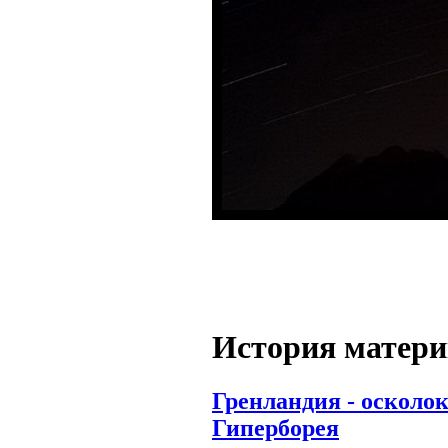
История матери
Гренландия - осколок
Гиперборея