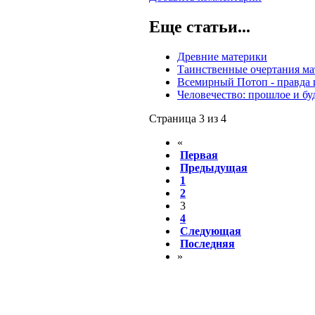
Еще статьи...
Древние материки
Таинственные очертания ма
Всемирный Потоп - правда
Человечество: прошлое и б
Страница 3 из 4
«
Первая
Предыдущая
1
2
3
4
Следующая
Последняя
»