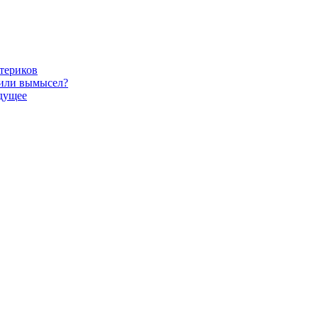
териков
 или вымысел?
удущее