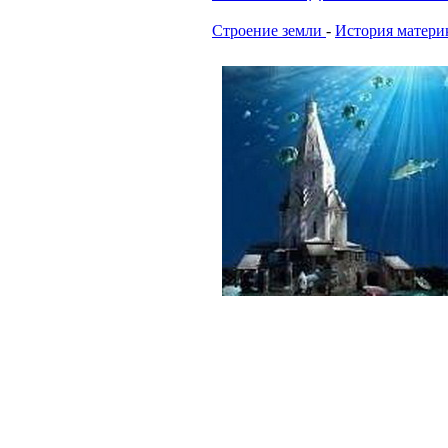
Строение земли
-
История матери