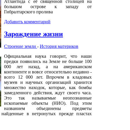
Атлантида с её священной столицей на
большом острове к западу от
Гибралтарского пролива
Добавить комментарий
Зарождение жизни
Строение земли
-
История материков
Официальная наука говорит, что наши
предки появились на Земле не больше 100
000 лет назад, а на американском
континенте и вовсе относительно недавно -
всего 12 000 лет. Впрочем в кладовых
музеев и научных организаций хранится
множество находок, которые, как бомбы
замедленного действия, ждут своего часа.
Это так называемые неопознанные
ископаемые объекты (НИО). Под этим
названием объединены предметы
, найденные в нетронутых прежде пластах