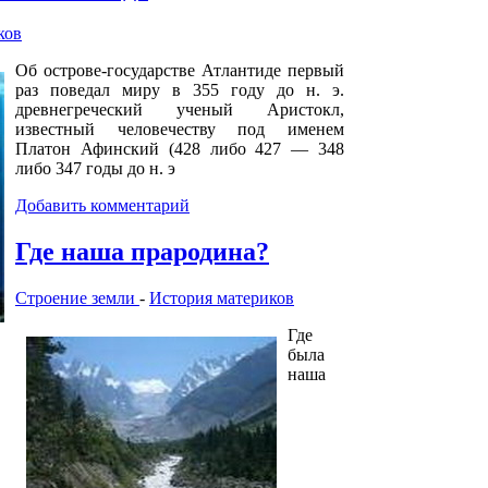
ков
Об острове-государстве Атлантиде первый
раз поведал миру в 355 году до н. э.
древнегреческий ученый Аристокл,
известный человечеству под именем
Платон Афинский (428 либо 427 — 348
либо 347 годы до н. э
Добавить комментарий
Где наша прародина?
Строение земли
-
История материков
Где
была
наша