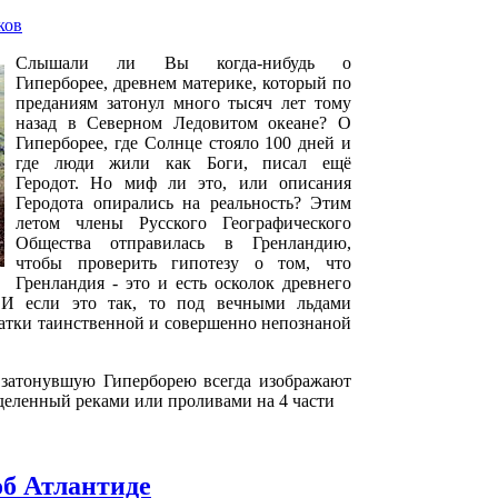
ков
Слышали ли Вы когда-нибудь о
Гиперборее, древнем материке, который по
преданиям затонул много тысяч лет тому
назад в Северном Ледовитом океане? О
Гиперборее, где Солнце стояло 100 дней и
где люди жили как Боги, писал ещё
Геродот. Но миф ли это, или описания
Геродота опирались на реальность? Этим
летом члены Русского Географического
Общества отправилась в Гренландию,
чтобы проверить гипотезу о том, что
Гренландия - это и есть осколок древнего
 И если это так, то под вечными льдами
татки таинственной и совершенно непознаной
 затонувшую Гиперборею всегда изображают
зделенный реками или проливами на 4 части
об Атлантиде