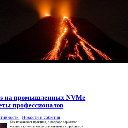
vds на промышленных NVMe
веты профессионалов
ктивность
-
Новости и события
Как показывает практика, в подборе вариантов
хостинга клиенты часто сталкиваются с проблемой