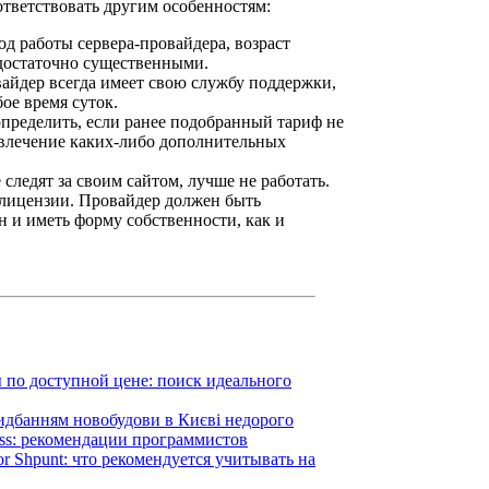
тветствовать другим особенностям:
д работы сервера-провайдера, возраст
достаточно существенными.
йдер всегда имеет свою службу поддержки,
ое время суток.
пределить, если ранее подобранный тариф не
ивлечение каких-либо дополнительных
следят за своим сайтом, лучше не работать.
лицензии. Провайдер должен быть
 и иметь форму собственности, как и
 по доступной цене: поиск идеального
идбанням новобудови в Києві недорого
ess: рекомендации программистов
 Shpunt: что рекомендуется учитывать на