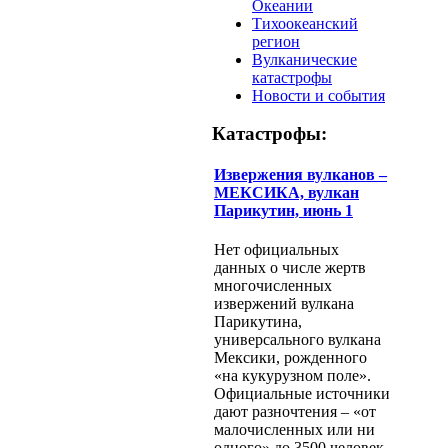
Океании
Тихоокеанский
регион
Вулканические
катастрофы
Новости и события
Катастрофы:
Извержения вулканов –
МЕКСИКА, вулкан
Парикутин, июнь 1
Нет официальных
данных о числе жертв
многочисленных
извержений вулкана
Парикутина,
универсального вулкана
Мексики, рожденного
«на кукурузном поле».
Официальные источники
дают разночтения – «от
малочисленных или ни
одного» до 3500 человек.