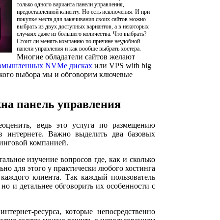
только одного варианта панели управления,
предоставленной клиенту. Но есть исключения. И при
покупке места для закачивания своих сайтов можно
выбрать из двух доступных вариантов, а в некоторых
случаях даже из большего количества. Что выбрать?
Стоит ли менять компанию по причине неудобной
панели управления и как вообще выбрать хостера.
Многие обладатели сайтов желают
ромышленных NVMe дисках
или VPS with big
такого выбора мы и обговорим ключевые
жна панель управления
еоценить, ведь это услуга по размещению
в интернете. Важно выделить два базовых
тинговой компанией.
тальное изучение вопросов где, как и сколько
но для этого у практически любого хостинга
 каждого клиента. Так каждый пользователь
 но и детальнее обговорить их особенности с
интернет-ресурса, которые непосредственно