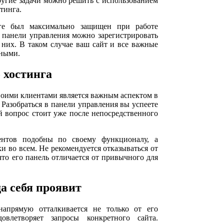
другие задачи можно решить с использованием
тинга.
ге был максимально защищен при работе
 панели управления можно зарегистрировать
них. В таком случае ваш сайт и все важные
ьными.
 хостинга
воими клиентами является важным аспектом в
 Разобраться в панели управления вы успеете
й вопрос стоит уже после непосредственного
ентов подобны по своему функционалу, а
и во всем. Не рекомендуется отказываться от
что его панель отличается от привычного для
а себя проявит
апрямую отталкивается не только от его
овлетворяет запросы конкретного сайта.