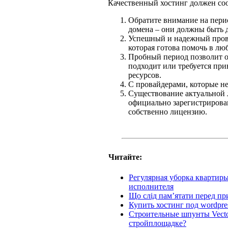
Качественный хостинг должен соо
Обратите внимание на перио
домена – они должны быть 
Успешный и надежный прова
которая готова помочь в люб
Пробный период позволит о
подходит или требуется пр
ресурсов.
С провайдерами, которые не 
Существование актуальной 
официально зарегистрирован
собственно лицензию.
Читайте:
Регулярная уборка квартиры
исполнителя
Що слід пам’ятати перед пр
Купить хостинг под wordpr
Строительные шпунты Vector
стройплощадке?