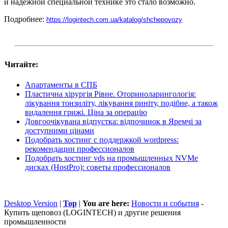
и надежной специальной технике это стало возможно.
Подробнее:
https://logintech.com.ua/katalog/shchepovozy
Читайте:
Апартаменты в СПБ
Пластична хірургія Рівне. Оториноларингологія:
лікування тонзиліту, лікування риніту, подібне, а також
видалення грижі. Ціна за операцію
Довгоочікувана відпустка: відпочинок в Яремчі за
доступними цінами
Подобрать хостинг с поддержкой wordpress:
рекомендации профессионалов
Подобрать хостинг vds на промышленных NVMe
дисках (HostPro): советы профессионалов
Desktop Version
|
Top
|
You are here:
Новости и события
-
Купить щеповоз (LOGINTECH) и другие решения
промышленности