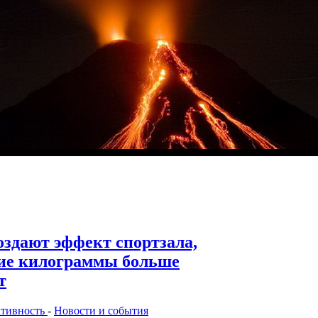
здают эффект спортзала,
ние килограммы больше
т
ктивность
-
Новости и события