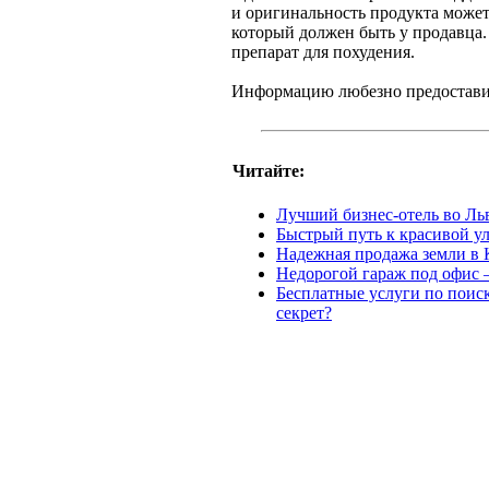
и оригинальность продукта может
который должен быть у продавца
препарат для похудения.
Информацию любезно предостави
Читайте:
Лучший бизнес-отель во Ль
Быстрый путь к красивой ул
Надежная продажа земли в 
Недорогой гараж под офис –
Бесплатные услуги по поис
секрет?