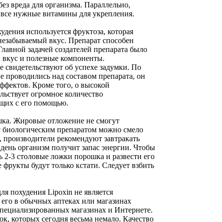
ез вреда для организма. Параллельно,
 все нужные витамины для укрепления.
удения используется фруктоза, которая
незабываемый вкус. Препарат способен
Главной задачей создателей препарата было
 вкус и полезные компоненты.
 свидетельствуют об успехе задумки. По
е проводились над составом препарата, он
ффектов. Кроме того, о высокой
льствует огромное количество
щих с его помощью.
ка. Жировые отложение не смогут
 с биологическим препаратом можно смело
о, производители рекомендуют завтракать
 день организм получит запас энергии. Чтобы
ь 2-3 столовые ложки порошка и развести его
 фрукты будут только кстати. Следует взбить
ля похудения Lipoxin не является
его в обычных аптеках или магазинах
специализированных магазинах и Интернете.
ок, которых сегодня весьма немало. Качество