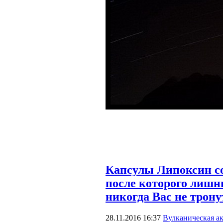
Капсулы Липоксин со
после которого лиш
никогда Вас не трону
28.11.2016 16:37
Вулканическая а