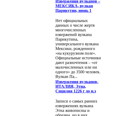
Извержения вулканов –
МЕКСИКА, вулкан
Парикутин, июнь 1
Нет официальных
данных о числе жертв
многочисленных
извержений вулкана
Парикутина,
универсального вулкана
Мексики, рожденного
«на кукурузном поле».
Официальные источники
дают разночтения – «от
малочисленных или ни
одного» до 3500 человек.
Вулкан Па...
Извержения вулканов-
ИТАЛИЯ, Этна,
Сицилия 1226 г до н.э
Записи о самых ранних
извержениях вулкана
Этна живописны и
образны, но в них