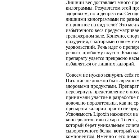
Лишний вес доставляет много про
килограммы. Результатом этой пр
здоровьем, но и депрессия. Сего
лишними килограммами по разным
и приятное на вид тело? Это мечт
избыточного веса предусматривае
тренажерном зале. Конечно, спорт
похудения, с которыми совсем н
удовольствий. Речь идет о препар
решить проблему вкусно. Благода
препарату удается прекрасно на
избавляться от лишних калорий.
Совсем не нужно изнурять себя г
Питание не должно быть вредным
здоровыми продуктами. Препарат 
перевернуть представление о пох
принимали участие в разработке 
довольно поразительны, как на ср
препарата калории просто не буду
Усвояемость Lipoxin находится н
консервантов или сахара. То есть
который берет уникальным сочет
сывороточного белка, который со
компонентом. Именно с его пом