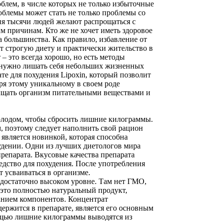
блем, в числе которых не только избыточные
облемы может стать не только проблемы со
дня тысячи людей желают распрощаться с
 причинам. Кто же не хочет иметь здоровое
а большинства. Как правило, избавление от
т строгую диету и практически жительство в
 – это всегда хорошо, но есть методы
е нужно лишать себя небольших жизненных
ате для похудения Lipoxin, который позволит
ря этому уникальному в своем роде
сыщать организм питательными веществами и
олодом, чтобы сбросить лишние килограммы.
, поэтому следует наполнить свой рацион
является новинкой, которая способна
удении. Одни из лучших диетологов мира
препарата. Вкусовые качества препарата
едство для похудения. После употребления
т усваиваться в организме.
а достаточно высоком уровне. Там нет ГМО,
, это полностью натуральный продукт,
анием компонентов. Концентрат
держится в препарате, является его основным
ощью лишние килограммы выводятся из