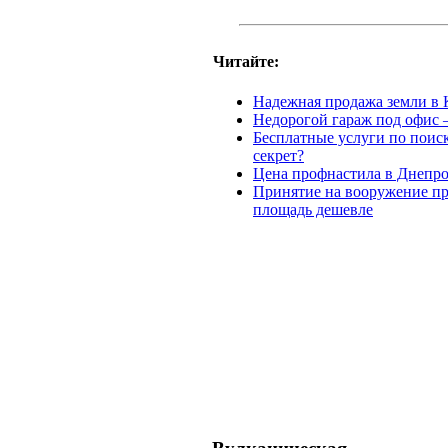
Читайте:
Надежная продажа земли в 
Недорогой гараж под офис –
Бесплатные услуги по поис
секрет?
Цена профнастила в Днепро
Принятие на вооружение п
площадь дешевле