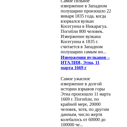
Самое сильное
извержение в Западном
полушарии произошло 22
января 1835 года, когда
взорвался вулкан
Косегуина в Никарагуа.
Погибли 800 человек.
Извержение вулкана
Косегуина в 1835 г.
считается в Западном
полушарии самым ин...
Извержения вулканов –
ИТАЛИЯ, Этна, 11
марта 1669 г
Самое ужасное
извержение в долгой
истории взрывов горы
Этна произошло 11 марта
1669 г. Погибли, по
крайней мере, 20000
человек, хотя, по другим
данным, число жертв
колебалось от 60000 до
100000 че...