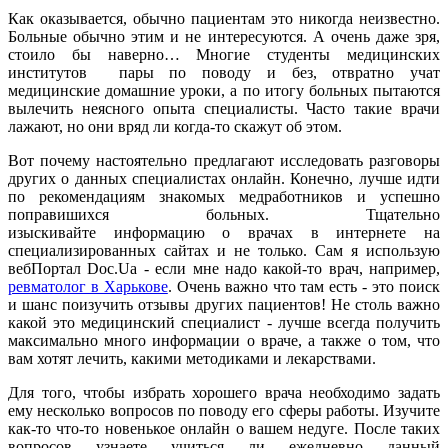
Как оказывается, обычно пациентам это никогда неизвестно.
Больные обычно этим и не интересуются. А очень даже зря,
стоило бы наверно… Многие студенты медицинских
институтов пары по поводу и без, отвратно учат
медицинские домашние уроки, а по итогу больных пытаются
вылечить неясного опыта специалисты. Часто такие врачи
лажают, но они вряд ли когда-то скажут об этом.
Вот почему настоятельно предлагают исследовать разговоры
других о данных специалистах онлайн. Конечно, лучше идти
по рекомендациям знакомых медработников и успешно
поправишихся больных. Тщательно
изыскивайте информацию о врачах в интернете на
специализированных сайтах и не только. Сам я использую
вебПортал Doc.Ua - если мне надо какой-то врач, например,
ревматолог в Харькове
. Очень важно что там есть - это поиск
и шанс поизучить отзывы других пациентов! Не столь важно
какой это медицинский специалист - лучше всегда получить
максимально много информации о враче, а также о том, что
вам хотят лечить, какими методиками и лекарствами.
Для того, чтобы избрать хорошего врача необходимо задать
ему несколько вопросов по поводу его сферы работы. Изучите
как-то что-то новенькое онлайн о вашем недуге. После таких
вопросов узнаете учиться ли ежедневно данный