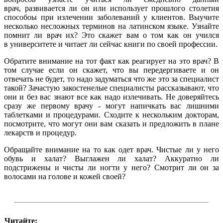
врач, развивается ли он или использует прошлого столетия
способоы при излечении заболеваний у клиентов. Выучите
несколько несложных терминов на латинском языке. Узнайте
помнит ли врач их? Это скажет вам о том как он учился
в университете и читает ли сейчас книги по своей профессии.
Обратите внимание на тот факт как реагирует на это врач? В
том случае если он скажет, что вы передергиваете и он
отвечать не будет, то надо задуматься что же это за специалист
такой? Зачастую закостенелые специалисты рассказывают, что
они и без вас знают все как надо излечивать. Не доверяйтесь
сразу же первому врачу - могут напичкать вас лишними
таблетками и процедурами. Сходите к нескольким докторам,
посмотрите, что могут они вам сказать и предложить в плане
лекарств и процедур.
Обращайте внимание на то как одет врач. Чистые ли у него
обувь и халат? Выглажен ли халат? Аккуратно ли
подстрижены и чисты ли ногти у него? Смотрит ли он за
волосами на голове и кожей своей?
Читайте: