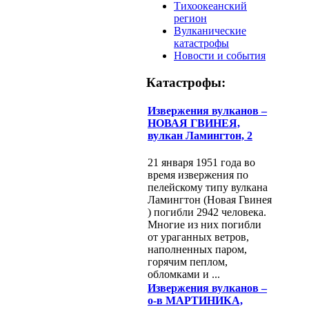
Тихоокеанский
регион
Вулканические
катастрофы
Новости и события
Катастрофы:
Извержения вулканов –
НОВАЯ ГВИНЕЯ,
вулкан Ламингтон, 2
21 января 1951 года во
время извержения по
пелейскому типу вулкана
Ламингтон (Новая Гвинея
) погибли 2942 человека.
Многие из них погибли
от ураганных ветров,
наполненных паром,
горячим пеплом,
обломками и ...
Извержения вулканов –
о-в МАРТИНИКА,