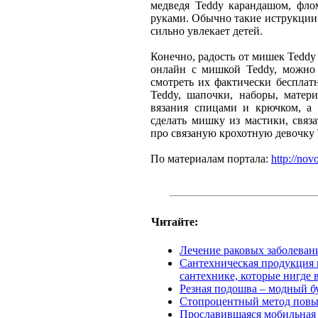
медведя Teddy карандашом, фло
руками. Обычно такие иструкции
сильно увлекает детей.
Конечно, радость от мишек Teddy
онлайн с мишкой Teddy, можно
смотреть их фактически бесплат
Teddy, шапочки, наборы, матер
вязания спицами и крючком, а
сделать мишку из мастики, связ
про связаную крохотную девочку Т
По материалам портала:
http://nov
Читайте:
Лечение раковых заболеван
Сантехническая продукция 
сантехнике, которые нигде 
Резная подошва – модный б
Стопроцентный метод повы
Прославившаяся мобильная 