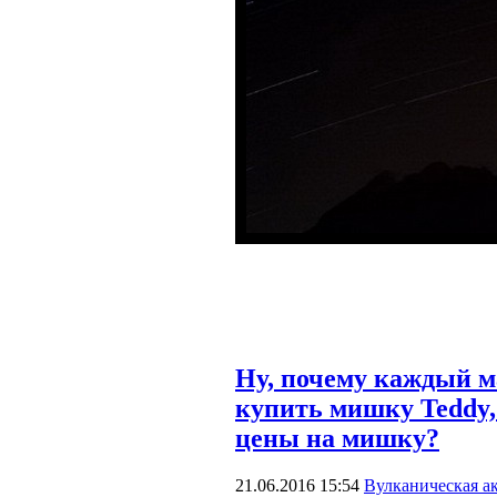
Ну, почему каждый м
купить мишку Teddy,
цены на мишку?
21.06.2016 15:54
Вулканическая а