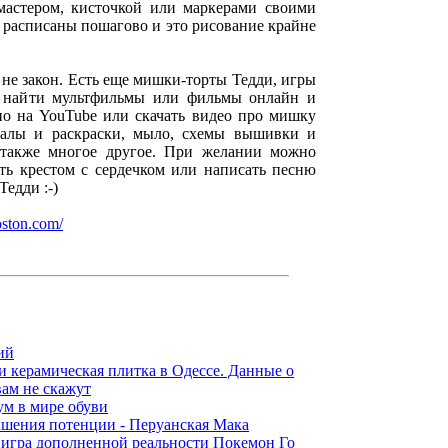
мастером, кисточкой или маркерами своими
 расписаны пошагово и это рисование крайне
 не закон. Есть еще мишки-торты Тедди, игры
 найти мультфильмы или фильмы онлайн и
но на YouTube или скачать видео про мишку
иалы и раскраски, мыло, схемы вышивки и
 также многое другое. При желании можно
ать крестом с сердечком или написать песню
едди :-)
oston.com/
ий
и керамическая плитка в Одессе. Данные о
вам не скажут
ум в мире обуви
шения потенции - Перуанская Мака
игра дополненной реальности Покемон Го