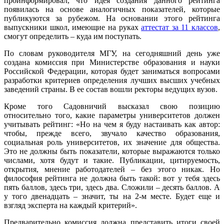
проинформировал, что идея создания данного рейтинга
появилась на основе аналогичных показателей, которые
публикуются за рубежом. На основании этого рейтинга
выпускники школ, имеющие на руках
аттестат за 11 классов
,
смогут определить – куда им поступать.
По словам руководителя МГУ, на сегодняшний день уже
создана комиссия при Министерстве образования и науки
Российской Федерации, которая будет заниматься вопросами
разработки критериев определения лучших высших учебных
заведений страны. В ее состав вошли ректоры ведущих вузов.
Кроме того Садовничий высказал свою позицию
относительно того, какие параметры университетов должен
учитывать рейтинг: «Но на чем я буду настаивать как автор:
чтобы, прежде всего, звучало качество образования,
социальная роль университетов, их значение для общества.
Это не должны быть показатели, которые выражаются только
числами, хотя будут и такие. Публикации, цитируемость,
открытия, мнение работодателей – без этого никак. Но
философия рейтинга не должна быть такой: вот у тебя здесь
пять баллов, здесь три, здесь два. Сложили – десять баллов. А
у того двенадцать – значит, ты на 2-м месте. Будет еще и
взгляд эксперта на каждый критерий».
Предварительно комиссия должна представить итоги своей