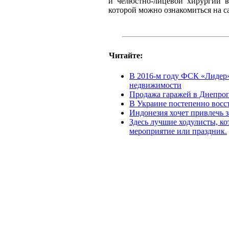
и челюстно-лицевой хирургии вс
которой можно ознакомиться на с
Читайте:
В 2016-м году ФСК «Лидер»
недвижимости
Продажа гаражей в Днепро
В Украине постепенно восс
Индонезия хочет привлечь 
Здесь лучшие ходулисты, ко
мероприятие или праздник.