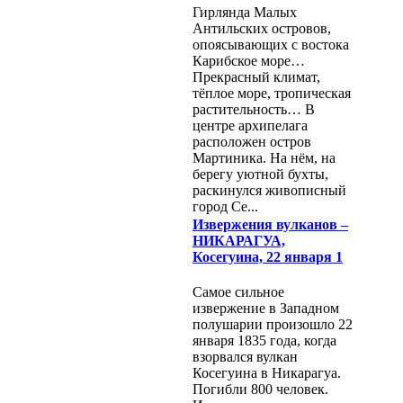
Гирлянда Малых
Антильских островов,
опоясывающих с востока
Карибское море…
Прекрасный климат,
тёплое море, тропическая
растительность… В
центре архипелага
расположен остров
Мартиника. На нём, на
берегу уютной бухты,
раскинулся живописный
город Се...
Извержения вулканов –
НИКАРАГУА,
Косегуина, 22 января 1
Самое сильное
извержение в Западном
полушарии произошло 22
января 1835 года, когда
взорвался вулкан
Косегуина в Никарагуа.
Погибли 800 человек.