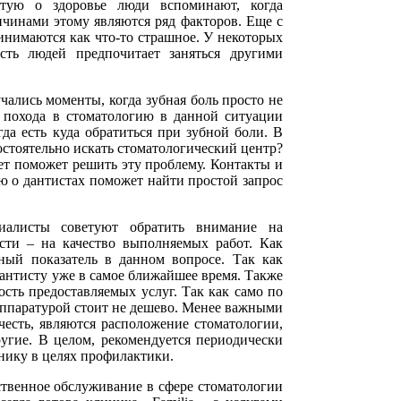
стую о здоровье люди вспоминают, когда
чинами этому являются ряд факторов. Еще с
инимаются как что-то страшное. У некоторых
сть людей предпочитает заняться другими
чались моменты, когда зубная боль просто не
т похода в стоматологию в данной ситуации
да есть куда обратиться при зубной боли. В
остоятельно искать стоматологический центр?
ет поможет решить эту проблему. Контакты и
 о дантистах поможет найти простой запрос
иалисты советуют обратить внимание на
ости – на качество выполняемых работ. Как
вный показатель в данном вопросе. Так как
дантисту уже в самое ближайшее время. Также
сть предоставляемых услуг. Так как само по
аппаратурой стоит не дешево. Менее важными
честь, являются расположение стоматологии,
ругие. В целом, рекомендуется периодически
нику в целях профилактики.
ственное обслуживание в сфере стоматологии