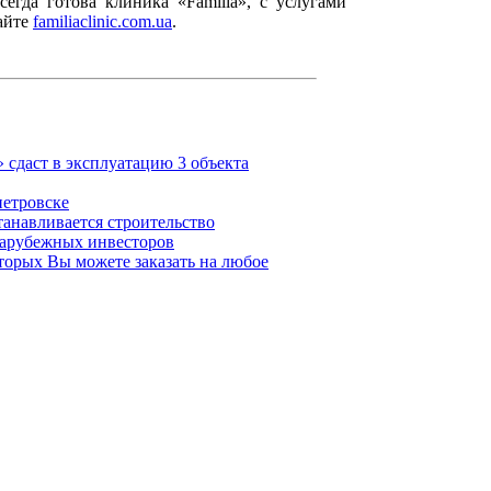
егда готова клиника «Familia», с услугами
айте
familiaclinic.com.ua
.
 сдаст в эксплуатацию 3 объекта
петровске
танавливается строительство
зарубежных инвесторов
торых Вы можете заказать на любое