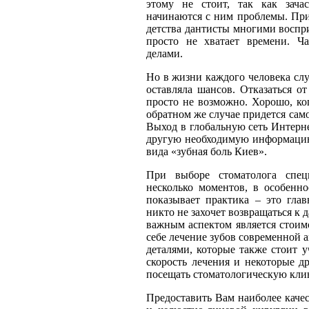
этому не стоит, так как зача
начинаются с ним проблемы. При
детства дантисты многими воспр
просто не хватает времени. Ча
делами.
Но в жизни каждого человека слу
оставляла шансов. Отказаться о
просто не возможно. Хорошо, ког
обратном же случае придется сам
Выход в глобальную сеть Интерн
другую необходимую информацию
вида «зубная боль Киев».
При выборе стоматолога спец
несколько моментов, в особенн
показывает практика – это гла
никто не захочет возвращаться к 
важным аспектом является стоимо
себе лечение зубов современной 
деталями, которые также стоит у
скорость лечения и некоторые д
посещать стоматологическую кли
Предоставить Вам наиболее каче