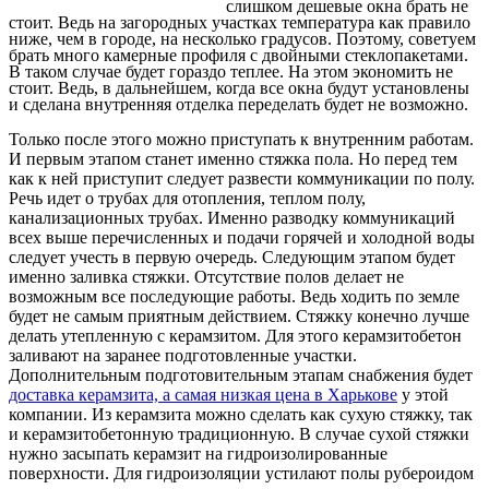
слишком дешевые окна брать не
стоит. Ведь на загородных участках температура как правило
ниже, чем в городе, на несколько градусов. Поэтому, советуем
брать много камерные профиля с двойными стеклопакетами.
В таком случае будет гораздо теплее. На этом экономить не
стоит. Ведь, в дальнейшем, когда все окна будут установлены
и сделана внутренняя отделка переделать будет не возможно.
Только после этого можно приступать к внутренним работам.
И первым этапом станет именно стяжка пола. Но перед тем
как к ней приступит следует развести коммуникации по полу.
Речь идет о трубах для отопления, теплом полу,
канализационных трубах. Именно разводку коммуникаций
всех выше перечисленных и подачи горячей и холодной воды
следует учесть в первую очередь. Следующим этапом будет
именно заливка стяжки. Отсутствие полов делает не
возможным все последующие работы. Ведь ходить по земле
будет не самым приятным действием. Стяжку конечно лучше
делать утепленную с керамзитом. Для этого керамзитобетон
заливают на заранее подготовленные участки.
Дополнительным подготовительным этапам снабжения будет
доставка керамзита, а самая низкая цена в Харькове
у этой
компании. Из керамзита можно сделать как сухую стяжку, так
и керамзитобетонную традиционную. В случае сухой стяжки
нужно засыпать керамзит на гидроизолированные
поверхности. Для гидроизоляции устилают полы рубероидом