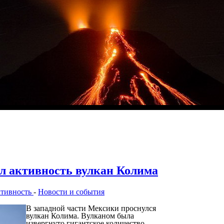
л активность вулкан Колима
ктивность
-
Новости и события
В западной части Мексики проснулся
вулкан Колима. Вулканом была
извергнуто гигантское количество