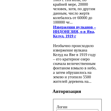
крайней мере, 20000
человек, хотя, по другим
данным, число жертв
колебалось от 60000 до
100000 че...
Извержения вулканов –
ИНДОНЕЗИЯ, о-в Ява,
Келуд, 1919 г
Необычно происходило
извержение вулкана
Келуд на Яве в 1919 году
– его кратерное озеро
сначала величественным
фонтаном взмыло в небо,
а затем обрушилось на
землю и утопило 5500
жителей деревень на...
Авторизация
Логин