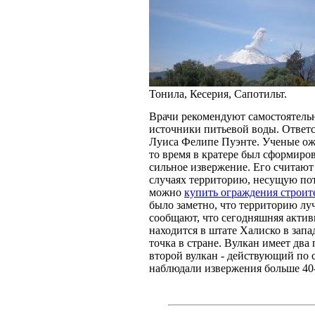
Тонила, Кесерия, Сапотильт.
Врачи рекомендуют самостоятель
источники питьевой воды. Ответ
Луиса Фелипе Пуэнте. Ученые ожи
то время в кратере был сформиро
сильное извержение. Его считают
случаях территорию, несущую пот
можно
купить ограждения строит
было заметно, что территорию лу
сообщают, что сегодняшняя актив
находится в штате Халиско в зап
точка в стране. Вулкан имеет два
второй вулкан - действующий по с
наблюдали извержения больше 40-