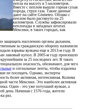
пепла на высоту в 5 километров.
Вместе с пеплом вышли горная сухая
порода, струи газа. Такие данные
дают на сайте Gismeteo. Облако с
пеплом было растянуто на 25
километров. Службы зафиксировали
пеплопады в западных штатах
Мексики, в таких городах, как
но защищать населению органы дыхания,
ственным за гражданскую оборону назначили
дали взрывы вулкана еще в 2013-м году. В
ван лавовый купол. В 2005-м году произошло
 крупнейшим за 25 последних лет. В таких
енциальную опасность, обозначают, для чего
ельные
и сигнальные ленты, чтобы издалека
чше не посещать. Однако, эксперты
ность более активная, интенсивная. Колима
адной части Мексики. Это наиболее активная
 пика. Один - это уже потухший вулкан, а
ей день. Начиная с 1576 года, жители
ка раз.