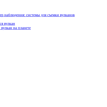
ер наблюдения: системы для съемки вулканов
ся вулкан
 вулкан на планете