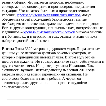
разных сферах. Что касается природы, необходимо
своевременное оповещение и прогнозирование развития
ситуации. Что касается бытовых и производственных
условий,
производители металлических шкафов
могут
обеспечить своей продукцией безопасность там, где
необходимо ответственное хранение, надежность и порядок.
Есть и другие конструкции, привычные нам, востребованные
у дачников –
кровать с металлической сеткой
знакома многим,
и в больницах, и в детских лагерях отдыха, и вряд ли пока
найдется достойная ей замена.
Высота Этны 3329 метров над уровнем моря. По различным
данным у нее несколько десятков боковых кратеров, из
которых периодически вытекает лава. В этом году это ее
шестое извержение. Но гораздо активнее ведут себя вулканы в
других частях света. Например, вулканы Исландии. Так,
активность вулкана Эйяфьядлайекюдль весной 2010 года
закрыла небо над всеми европейскими странами. Не
состоялось более пяти тысяч рейсов. А через год
активизировался другой, но он не принес неудобств
авиапассажирам.