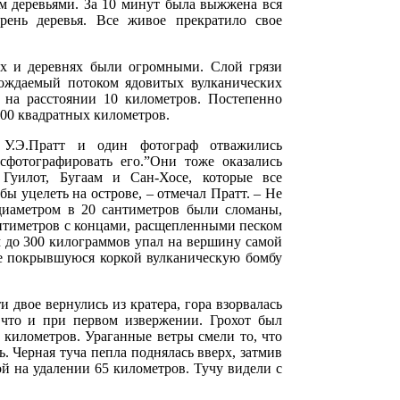
м деревьями. За 10 минут была выжжена вся
орень деревья. Все живое прекратило свое
х и деревнях были огромными. Слой грязи
ождаемый потоком ядовитых вулканических
 на расстоянии 10 километров. Постепенно
00 квадратных километров.
 У.Э.Пратт и один фотограф отважились
 сфотографировать его.”Они тоже оказались
 Гуилот, Бугаам и Сан-Хосе, которые все
ы уцелеть на острове, – отмечал Пратт. – Не
 диаметром в 20 сантиметров были сломаны,
антиметров с концами, расщепленными песком
 до 300 килограммов упал на вершину самой
 покрывшуюся коркой вулканическую бомбу
ти двое вернулись из кратера, гора взорвалась
 что и при первом извержении. Грохот был
 километров. Ураганные ветры смели то, что
ь. Черная туча пепла поднялась вверх, затмив
й на удалении 65 километров. Тучу видели с