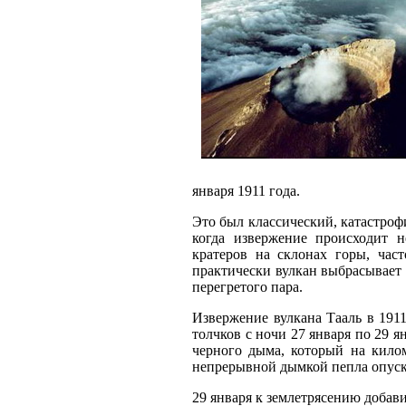
января 1911 года.
Это был классический, катастроф
когда извержение происходит н
кратеров на склонах горы, час
практически вулкан выбрасывает н
перегретого пара.
Извержение вулкана Тааль в 191
толчков с ночи 27 января по 29 
черного дыма, который на кило
непрерывной дымкой пепла опуск
29 января к землетрясению добав