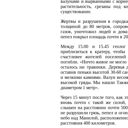
валунами и вырванными с корне
растительность, срезаны под к
существование.
Жертвы и разрушения в городка
толщиной до 80 метров, сопров
газов, уничтожил людей и дома
пепел покрыл площадь почти в 20
Между 15.00 и 15.45 геолог
приблизиться к кратеру, чтобы
счастливее жителей поселений
погибли. «Ничто живое не могло б
осталось ни травинки. Деревья
оставив пеньки высотой 30-60 с
и мелкими камнями. Валун весом
высокой гряды. Мы нашли Также
диаметром 1 метр».
Через 15 минут после того, как э
вновь почти с такой же силой,
слышен на расстоянии почти 500
не разрушили грязь, пепел и огон
небо над Манилой, расположенно
расстояния 400 километров.