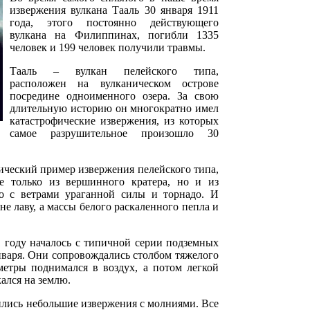
извержения вулкана Тааль 30 января 1911
года, этого постоянно действующего
вулкана на Филиппинах, погибли 1335
человек и 199 человек получили травмы.
Тааль – вулкан пелейского типа,
расположен на вулканическом острове
посредине одноименного озера. За свою
длительную историю он многократно имел
катастрофические извержения, из которых
самое разрушительное произошло 30
ический пример извержения пелейского типа,
е только из вершинного кратера, но и из
то с ветрами ураганной силы и торнадо. И
е лаву, а массы белого раскаленного пепла и
1 году началось с типичной серии подземных
января. Они сопровождались столбом тяжелого
метры поднимался в воздух, а потом легкой
ался на землю.
ились небольшие извержения с молниями. Все