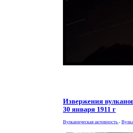
Извержения вулкан
30 января 1911 г
Вулканическая активность
-
Вулк