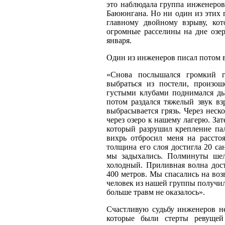
это наблюдала группа инженеро
Баююнгана. Но ни один из этих 
главному двойному взрыву, кот
огромные расселины на дне озер
января.
Один из инженеров писал потом в
«Снова послышался громкий г
выбраться из постели, произо
густыми клубами поднимался ды
потом раздался тяжелый звук вз
выбрасывается грязь. Через неско
через озеро к нашему лагерю. За
который разрушил крепление па
вихрь отбросил меня на рассто
толщина его слоя достигла 20 са
мы задыхались. Полминуты шел
холодный. Приливная волна дост
400 метров. Мы спасались на воз
человек из нашей группы получил 
больше травм не оказалось».
Счастливую судьбу инженеров не
которые были стерты ревущей