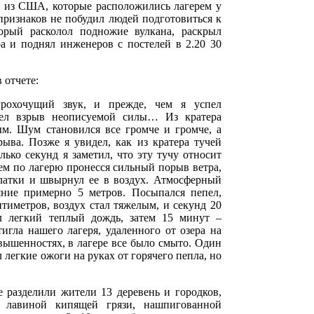
в из США, которые расположились лагерем у
признаков не побудил людей подготовиться к
орый расколол подножие вулкана, раскрыл
а и поднял инженеров с постелей в 2.20 30
 отчете:
рохочущий звук, и прежде, чем я успел
шел взрыв неописуемой силы… Из кратера
м. Шум становился все громче и громче, а
рыва. Позже я увидел, как из кратера тучей
лько секунд я заметил, что эту тучу относит
тем по лагерю пронесся сильный порыв ветра,
латки и швырнул ее в воздух. Атмосферный
яние примерно 5 метров. Посыпался пепел,
нтиметров, воздух стал тяжелым, и секунд 20
 легкий теплый дождь, затем 15 минут –
игла нашего лагеря, удаленного от озера на
вышенностях, в лагере все было смыто. Один
легкие ожоги на руках от горячего пепла, но
 разделили жители 13 деревень и городков,
 лавиной кипящей грязи, нашпигованной