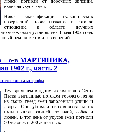
людей погибли от побочных явлений,
включая укусы змей.
Новая классификация вулканических
извержений, новое название и готовое
отношение к области научных
низмом», были установлены 8 мая 1902 года.
 новый рекорд жертв и разрушений
в – о-в МАРТИНИКА,
я 1902 г., часть 2
анические катастрофы
Тем временем в одном из кварталов Сент-
Пьера выгнанные потоком горячего пепла
из своих гнезд змеи заполонили улицы и
дворы. Они убивали оказавшихся на их
пути цыплят, свиней, лошадей, собак и
людей. В тот день от укусов змей погибли
50 человек и 200 животных.