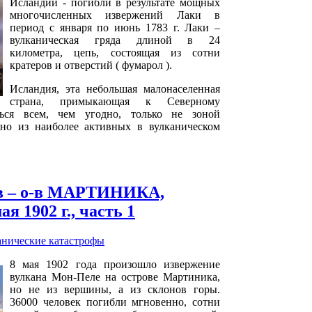
Исландии - погибли в результате мощных
многочисленных извержений Лаки в
период с января по июнь 1783 г. Лаки –
вулканическая гряда длиной в 24
километра, цепь, состоящая из сотни
кратеров и отверстий ( фумарол ).
Исландия, эта небольшая малонаселенная
страна, примыкающая к Северному
ться всем, чем угодно, только не зоной
но из наиболее активных в вулканическом
в – о-в МАРТИНИКА,
я 1902 г., часть 1
анические катастрофы
8 мая 1902 года произошло извержение
вулкана Мон-Пеле на острове Мартиника,
но не из вершины, а из склонов горы.
36000 человек погибли мгновенно, сотни