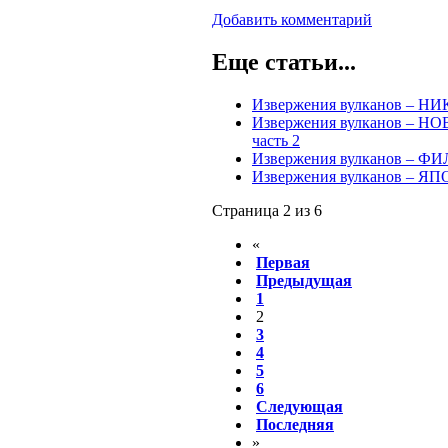
Добавить комментарий
Еще статьи...
Извержения вулканов – НИК
Извержения вулканов – НОВ
часть 2
Извержения вулканов – ФИ
Извержения вулканов – ЯПО
Страница 2 из 6
«
Первая
Предыдущая
1
2
3
4
5
6
Следующая
Последняя
»