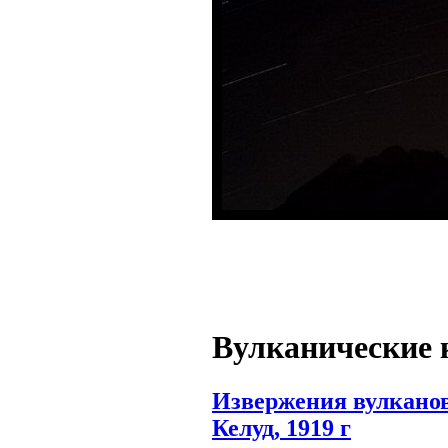
Вулканические 
Извержения вулкано
Келуд, 1919 г