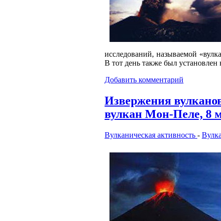
исследований, называемой «вулка
В тот день также был установлен
Добавить комментарий
Извержения вулкано
вулкан Мон-Пеле, 8 ма
Вулканическая активность
-
Вулк