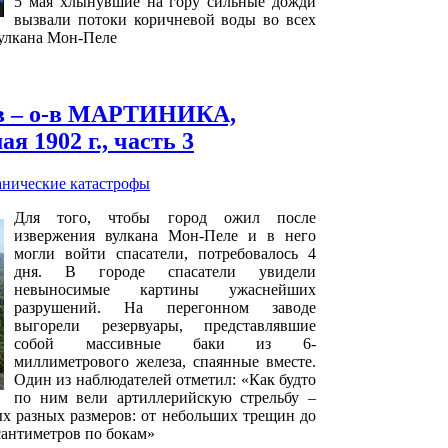
5 мая хлынувшие на гору сильные дожди
вызвали потоки коричневой воды во всех
вулкана Мон-Пеле
в – о-в МАРТИНИКА,
я 1902 г., часть 3
анические катастрофы
Для того, чтобы город ожил после
извержения вулкана Мон-Пеле и в него
могли войти спасатели, потребовалось 4
дня. В городе спасатели увидели
невыносимые картины ужаснейших
разрушений. На перегонном заводе
выгорели резервуары, представлявшие
собой массивные баки из 6-
миллиметрового железа, спаянные вместе.
Один из наблюдателей отметил: «Как будто
по ним вели артиллерийскую стрельбу –
х разных размеров: от небольших трещин до
 сантиметров по бокам»