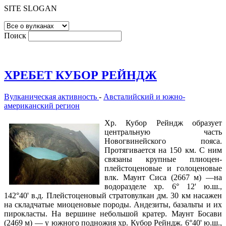
SITE SLOGAN
Поиск
ХРЕБЕТ КУБОР РЕЙНДЖ
Вулканическая активность
-
Австалийский и южно-
американский регион
Хр. Кубор Рейндж образует
центральную часть
Новогвинейского пояса.
Протягивается на 150 км. С ним
связаны крупные плиоцен-
плейстоценовые и голоценовые
влк. Маунт Сиса (2667 м) —на
водоразделе хр. 6° 12' ю.ш.,
142°40' в.д. Плейстоценовый стратовулкан дм. 30 км насажен
на складчатые миоценовые породы. Андезиты, базальты и их
пирокласты. На вершине небольшой кратер. Маунт Босави
(2469 м) — у южного подножия хр. Кубор Рейндж. 6°40' ю.ш.,