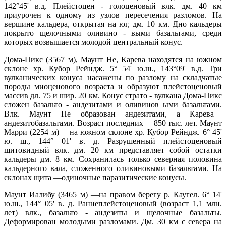
142°45' в.д. Плейстоцен - голоценовый влк. дм. 40 км
приурочен к одному из узлов пересечения разломов. На
вершине кальдера, открытая на юг, дм. 10 км. Дно кальдеры
покрыто щелочными оливино - выми базальтами, среди
которых возвышается молодой центральный конус.
Дома-Пикс (3567 м), Маунт Не, Карева находятся на южном
склоне хр. Кубор Рейндж. 5° 54' ю.ш., 143°09' в.д. Три
вулканических конуса насажены по разлому на складчатые
породы миоценового возраста и образуют плейстоценовый
массив дл. 75 и шир. 20 км. Конус страто - вулкана Дома-Пикс
сложен базальто - андезитами и оливинов ыми базальтами.
Влк. Маунт Не образован андезитами, а Карева—
андезитобазальтами. Возраст последних —850 тыс. лет. Маунт
Марри (2254 м) —на южном склоне хр. Кубор Рейндж. 6° 45'
ю. ш., 144° 01' в. д. Разрушенный плейстоценовый
щитовидный влк. дм. 20 км представляет собой остатки
кальдеры дм. 8 км. Сохранилась только северная половина
кальдерного вала, сложенного оливиновыми базальтами. На
склонах щита —одиночные паразитические конусы.
Маунт Иалибу (3465 м) —на правом берегу р. Каугел. 6° 14'
ю.ш., 144° 05' в. д. Раннеплейстоценовый (возраст 1,1 млн.
лет) влк., базальто - андезиты и щелочные базальты.
Деформирован молодыми разломами. Дм. 30 км с севера на