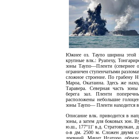
Южнее оз. Таупо ширина этой 
крупные влк.: Руапеху, Тонгарир
зоны Таупо—Пленти (севернее оз
ограничен ступенчатыми разлома
сложное строение. По грабену Н
Мароа, Окатаина. Здесь же нахо
Таравера. Северная часть зо
берега зал. Пленти попереч
расположены небольшие голоцен
зоны Таупо— Пленти находится в 
Описание влк. приводится в напр
зоны, а затем для боковых зон. В
ю.ш., 177°11' в.д. Стратовулкан,
о-в дм. 2500 м. Сложен двумя 
древний, Маунт Нгаторо, образу