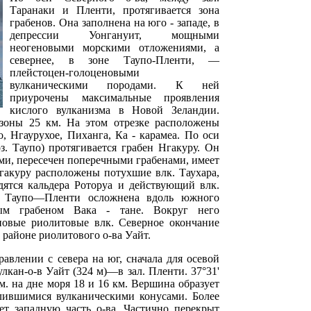
Таранаки и Пленти, протягивается зона
грабенов. Она заполнена на юго - западе, в
депрессии Уонгануит, мощными
неогеновыми морскими отложениями, а
севернее, в зоне Таупо-Пленти, —
плейстоцен-голоценовыми
вулканическими породами. К ней
приурочены максимальные проявления
кислого вулканизма в Новой Зеландии.
зоны 25 км. На этом отрезке расположены
о, Нгаурухое, Пиханга, Ка - карамеа. По оси
. Таупо) протягивается грабен Нгакуру. Он
ми, пересечен поперечными грабенами, имеет
гакуру расположены потухшие влк. Таухара,
дятся кальдера Роторуа и действующий влк.
ны Таупо—Пленти осложнена вдоль южного
ным грабеном Вака - тане. Вокруг него
овые риолитовые влк. Северное окончание
районе риолитового о-ва Уайт.
авлении с севера на юг, сначала для осевой
улкан-о-в Уайт (324 м)—в зал. Пленти. 37°31'
 дм. на дне моря 18 и 16 км. Вершина образует
слившимися вулканическими конусами. Более
ет западную часть о-ва. Частично перекрыт