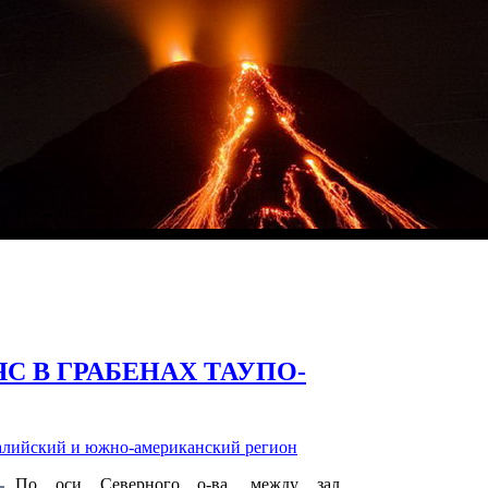
 В ГРАБЕНАХ ТАУПО-
алийский и южно-американский регион
По оси Северного о-ва, между зал.