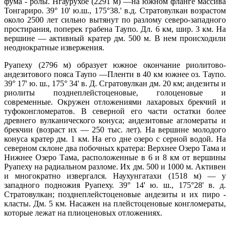
фума - ролы. Нгаурухое (2291 м) —на южном фланге массива
Тонгариро. 39° 10' ю.ш., 175°38.' в.д. Стратовулкан возрастом
около 2500 лет сильно вытянут по разлому северо-западного
простирания, поперек грабена Таупо. Дл. 6 км, шир. 3 км. На
вершине — активный кратер дм. 500 м. В нем происходили
неоднократные извержения.
Руапеху (2796 м) образует южное окончание риолитово-
андезитового пояса Таупо —Пленти в 40 км южнее оз. Таупо.
39° 17' ю. ш., 175° 34' в. Д. Сгратовулкан дм. 20 км; андезиты и
риолиты позднеплейстоценовые, голоценовые и
современные. Окружен отложениями лахаровых брекчий и
туфоконгломератов. В северной его части остатки более
древнего вулканического конуса; андезитовые агломераты и
брекчии (возраст их — 250 тыс. лет). На вершине молодого
конуса кратер дм. 1 км. На его дне озеро с серной водой. На
северном склоне два побочных кратера: Верхнее Озеро Тама и
Нижнее Озеро Тама, расположенные в 6 и 8 км от вершины
Руапеху на радиальном разломе. Их дм. 500 и 1000 м. Активен
и многократно извергался. Наухунгатахи (1518 м) — у
западного подножия Руапеху. 39° 14' ю. ш., 175°28' в. д.
Стратовулкан; позднеплейстоценовые андезиты и их пиро -
класты. Дм. 5 км. Насажен на плейстоценовые конгломераты,
которые лежат на плиоценовых отложениях.