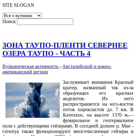
SITE SLOGAN
Поиск
ЗОНА ТАУПО-ПЛЕНТИ СЕВЕРНЕЕ
ОЗЕРА ТАУПО - ЧАСТЬ 4
Вулканическая активность
-
Австалийский и южно-
американский регион
Заслуживает внимания Красный
кратер, названный так из-за
образующих его красных
андезитов. Из него
распространяется на юго-восток
поток пирокластов дл. 7 км. В
Катепахи, на высоте 1370 м,—
фумарольное и геотермальное
поля с действующими гейзерами. В соседней долине р. Ман -
гатипуа также функционируют многочисленные гейзеры и