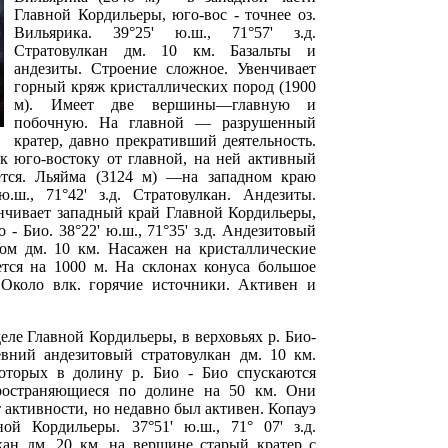
Главной Кордильеры, юго-вос - точнее оз.
Вильярика. 39°25' ю.ш., 71°57' з.д.
Стратовулкан дм. 10 км. Базальты и
андезиты. Строение сложное. Увенчивает
горный кряж кристаллических пород (1900
м). Имеет две вершины—главную и
побочную. На главной — разрушенный
кратер, давно прекративший деятельность.
к юго-востоку от главной, на ней активный
ается. Льяйма (3124 м) —на западном краю
.ш., 71°42' з.д. Стратовулкан. Андезиты.
нчивает западный край Главной Кордильеры,
 - Био. 38°22' ю.ш., 71°35' з.д. Андезитовый
сом дм. 10 км. Насажен на кристаллические
тся на 1000 м. На склонах конуса большое
 Около влк. горячие источники. Активен и
еле Главной Кордильеры, в верховьях р. Био-
ревний андезитовый стратовулкан дм. 10 км.
которых в долину р. Био - Био спускаются
ространяющиеся по долине на 50 км. Они
 активности, но недавно был активен. Копауэ
ой Кордильеры. 37°51' ю.ш., 71° 07' з.д.
кан дм. 20 км, на вершине старый кратер с