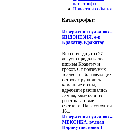
катастрофы
Новости и события
Катастрофы:
Извержения вулканов –
ИНДОНЕЗИЯ, о-в
Кракатау, Кракатау
Всю ночь до утра 27
августа продолжались
взрывы Кракатау и
грохот. От подземных
толчков на близлежащих
островах рушились
каменные стены,
вдребезги разбивались
лампы, вылетали из
розеток газовые
счетчики. На расстоянии
16...
Извержения вулканов –
МЕКСИКА, вулкан
Парикутин, июнь 1