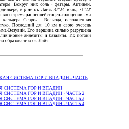
атеры. Вокруг них соль - фатары. Активен.
льере, в р-не оз. Лайя. 37°24' ю.ш.; 71°22'
ставлен тремя раннеплейстоцен-голоценовыми
ся кальдера Серро- Вельюда, осложненная
туко. Последний дм. 10 км в свою очередь
мма-Везувий. Его вершина сильно разрушена
оливиновые андезиты и базальты. Их потоки
ло образованию оз. Лайя.
АЯ СИСТЕМА ГОР И ВПАДИН - ЧАСТЬ
Я СИСТЕМА ГОР И ВПАДИН
 СИСТЕМА ГОР И ВПАДИН - ЧАСТЬ 2
 СИСТЕМА ГОР И ВПАДИН - ЧАСТЬ 3
 СИСТЕМА ГОР И ВПАДИН - ЧАСТЬ 4