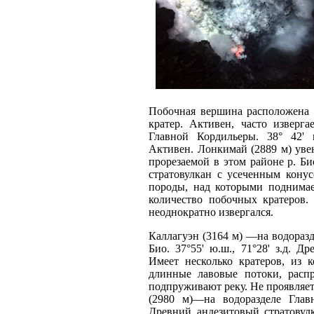
Побочная вершина расположена 
кратер. Активен, часто изверг
Главной Кордильеры. 38° 42' ю
Активен. Лонкимай (2889 м) уве
прорезаемой в этом районе р. Био
стратовулкан с усеченным кону
породы, над которыми поднимае
количество побочных кратеров.
неоднократно извергался.
Каллагуэн (3164 м) —на водоразд
Био. 37°55' ю.ш., 71°28' з.д. Д
Имеет несколько кратеров, из 
длинные лавовые потоки, расп
подпруживают реку. Не проявляет
(2980 м)—на водоразделе Главн
Древний андезитовый стратовул