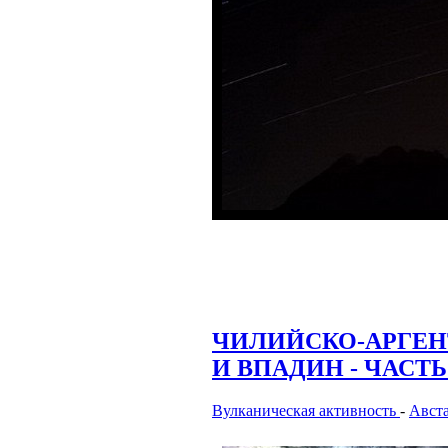
ЧИЛИЙСКО-АРГЕН
И ВПАДИН - ЧАСТЬ
Вулканическая активность
-
Авст