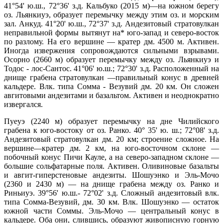
41°54' ю.ш., 72°36' з.д. Кальбуко (2015 м)—на южном берегу
оз. Льянкиуэ, образует перемычку между этим оз. и морским
зал. Анкуд. 41°20' ю.ш., 72°37' з.д. Андезитовый стратовулкан
неправильной формы вытянут на* юго-запад и северо-восток
по разлому. На его вершине — кратер дм. 4500 м. Активен.
Иногда извержения сопровождаются сильными взрывами.
Осорно (2660 м) образует перемычку между оз. Льянкиуэ и
Тодос - лос-Сантос. 41°06' ю.ш.; 72°30' з.д. Расположенный на
днище грабена стратовулкан —правильный конус в древней
кальдере. Влк. типа Сомма - Везувий дм. 20 км. Он сложен
авгитовыми андезитами и базальтом. Активен и неоднократно
извергался.
Пуеуэ (2240 м) образует перемычку на дне Чилийского
грабена к юго-востоку от оз. Ранко. 40° 35' ю. ш.; 72°08' з.д.
Андезитовый стратовулкан дм. 20 км; строение сложное. На
вершине—кратер дм. 2 км, на юго-восточном склоне —
побочный конус Пичи Кауле, а на северо-западном склоне —
большие сольфатарные поля. Активен. Оливиновые базальты
и авгит-гиперстеновые андезиты. Шошуэнко и Эль-Мочо
(2360 и 2430 м) — на днище грабена между оз. Ранко и
Риньиуэ. 39°56' ю.ш.- 72°02' з.д. Сложный андезитовый влк.
типа Сомма-Везувий, дм. 30 км. Влк. Шошуэнко — остаток
южной части Соммы. Эль-Мочо — центральный конус в
кальдере. Оба они, слившись, образуют живописную горную