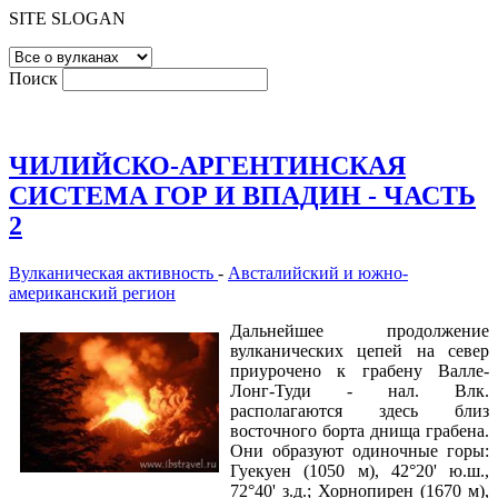
SITE SLOGAN
Поиск
ЧИЛИЙСКО-АРГЕНТИНСКАЯ
СИСТЕМА ГОР И ВПАДИН - ЧАСТЬ
2
Вулканическая активность
-
Австалийский и южно-
американский регион
Дальнейшее продолжение
вулканических цепей на север
приурочено к грабену Валле-
Лонг-Туди - нал. Влк.
располагаются здесь близ
восточного борта днища грабена.
Они образуют одиночные горы:
Гуекуен (1050 м), 42°20' ю.ш.,
72°40' з.д.; Хорнопирен (1670 м),