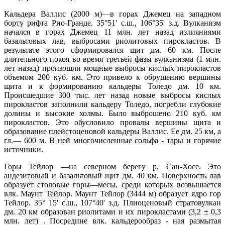
Кальдера Валлис (2000 м)—в горах Джемец на западном
борту рифта Рио-Гранде. 35°51' с.ш., 106°35' з.д. Вулканизм
начался в горах Джемец 11 млн. лет назад излияниями
базальтовых лав, выбросами риолитовых пирокластов. В
результате этого сформировался щит дм. 60 км. После
длительного покоя во время третьей фазы вулканизма (1 млн.
лет назад) произошли мощные выбросы кислых пирокластов
объемом 200 куб. км. Это привело к обрушению вершины
щита и к формированию кальдеры Толедо дм. 10 км.
Происшедшие 300 тыс. лет назад новые выбросы кислых
пирокластов заполнили кальдеру Толедо, погребли глубокие
долины и высокие холмы. Было выброшено 210 куб. км
пирокластов. Это обусловило провалы вершины щита и
образование плейстоценовой кальдеры Валлис. Ее дм. 25 км, а
гл.— 600 м. В ней многочисленные сольфа - тары и горячие
источники.
Горы Тейлор —на северном берегу р. Сан-Хосе. Это
андезитовый и базальтовый щит дм. 40 км. Поверхность лав
образует столовые горы—месы, среди которых возвышается
влк. Маунт Тейлор. Маунт Тейлор (3444 м) образует ядро гор
Тейлор. 35° 15' с.ш., 107°40' з.д. Плиоценовый стратовулкан
дм. 20 км образован риолитами и их пирокластами (3,2 ± 0,3
млн. лет) . Посредине влк. кальдерообраз - ная размытая