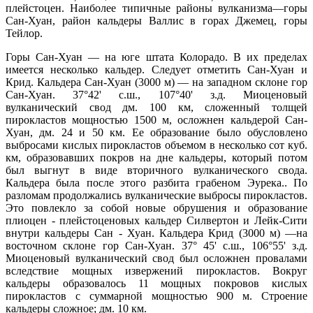
плейстоцен. Наиболее типичные районы вулканизма—горы
Сан-Хуан, район кальдеры Валлис в горах Джемец, горы
Тейлор.
Горы Сан-Хуан — на юге штата Колорадо. В их пределах
имеется несколько кальдер. Следует отметить Сан-Хуан и
Крид. Кальдера Сан-Хуан (3000 м) — на западном склоне гор
Сан-Хуан. 37°42' с.ш., 107°40' з.д. Миоценовый
вулканический свод дм. 100 км, сложенный толщей
пирокластов мощностью 1500 м, осложнен кальдерой Сан-
Хуан, дм. 24 и 50 км. Ее образование было обусловлено
выбросами кислых пирокластов объемом в несколько сот куб.
км, образовавших покров на дне кальдеры, который потом
был выгнут в виде вторичного вулканического свода.
Кальдера была после этого разбита грабеном Эурека.. По
разломам продолжались вулканические выбросы пирокластов.
Это повлекло за собой новые обрушения и образование
плиоцен - плейстоценовых кальдер Силвертон и Лейк-Сити
внутри кальдеры Сан - Хуан. Кальдера Крид (3000 м) —на
восточном склоне гор Сан-Хуан. 37° 45' с.ш., 106°55' з.д.
Миоценовый вулканический свод был осложнен провалами
вследствие мощных извержений пирокластов. Вокруг
кальдеры образовалось 11 мощных покровов кислых
пирокластов с суммарной мощностью 900 м. Строение
кальдеры сложное; дм. 10 км.