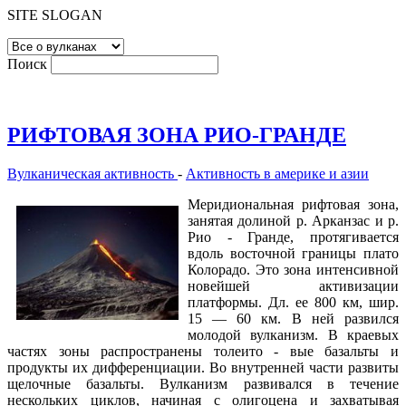
SITE SLOGAN
Поиск
РИФТОВАЯ ЗОНА РИО-ГРАНДЕ
Вулканическая активность
-
Активность в америке и азии
Меридиональная рифтовая зона,
занятая долиной р. Арканзас и р.
Рио - Гранде, протягивается
вдоль восточной границы плато
Колорадо. Это зона интенсивной
новейшей активизации
платформы. Дл. ее 800 км, шир.
15 — 60 км. В ней развился
молодой вулканизм. В краевых
частях зоны распространены толеито - вые базальты и
продукты их дифференциации. Во внутренней части развиты
щелочные базальты. Вулканизм развивался в течение
нескольких циклов, начиная с олигоцена и захватывая