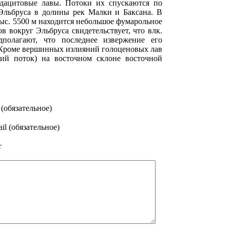
-дацитовые лавы. Потоки их спускаются по
льбруса в долины рек Малки и Баксана. В
ыс. 5500 м находится небольшое фумарольное
в вокруг Эльбруса свидетельствует, что влк.
дполагают, что последнее извержение его
. Кроме вершинных излияний голоценовых лав
ий поток) на восточном склоне восточной
(обязательное)
il (обязательное)
т