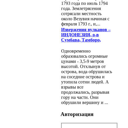
1793 года по июль 1794
года. Землетрясения
сотрясали местность
около Везувия начиная с
февраля 1793 г., и,...
Извержения вулканов –
ИНДОНЕЗИЯ, о-в
Сумбава, Тамборо,
Одновременно
образовались огромные
цунами - 3,5-9 метров
высотой. Отхлынув от
острова, вода обрушилась
на соседние острова и
утопила сотни людей. А
взрывы все
продолжались, разрывая
гору на части. Они
обрушили вершину и ...
Авторизация