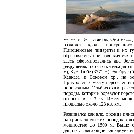
Чегем и Ке - станты. Оно наход
развился вдоль поперечного
Плиоценовые липариты и их ту
образовались при извержениях 
здесь сформировались два бол
разрушены, их остатки находятся
м), Кум Тюбе (3771 м). Эльбрус 
Кавказа, в Боковом хр., на в
Приурочен к месту пересечения
поперечным Эльбрусским разло
породы, которые образуют горст
относит, выс. 3 км. Имеет мощ
площадью около 123 кв. км.
Развивался как влк. с конца пли
на кристаллических породах зале
мощностью до 1500 м. Выше ср
дациты, слагающие западную и