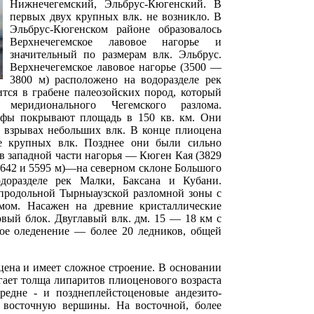
Нижнечегемский, Эльбрус-Кюгенский. В
первых двух крупных влк. не возникло. В
Эльбрус-Кюгенском районе образовалось
Верхнечегемское лавовое нагорье и
значительный по размерам влк. Эльбрус.
Верхнечегемское лавовое нагорье (3500 —
3800 м) расположено на водоразделе рек
ится в грабене палеозойских пород, который
 меридионального Чегемского разлома.
фы покрывают площадь в 150 кв. км. Они
и взрывах небольших влк. В конце плиоцена
ее крупных влк. Позднее они были сильно
 в западной части нагорья — Кюген Кая (3829
(5642 и 5595 м)—на северном склоне Большого
одоразделе рек Малки, Баксана и Кубани.
 продольной Тырныаузской разломной зоны с
мом. Насажен на древние кристаллические
овый блок. Двуглавый влк. дм. 15 — 18 км с
ное оледенение — более 20 ледников, общей
оцена и имеет сложное строение. В основании
гает толща липаритов плиоценового возраста
едне - и позднеплейстоценовые андезито-
 восточную вершины. На восточной, более