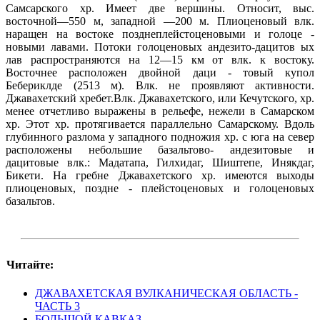
Самсарского хр. Имеет две вершины. Относит, выс.
восточной—550 м, западной —200 м. Плиоценовый влк.
наращен на востоке позднеплейстоценовыми и голоце -
новыми лавами. Потоки голоценовых андезито-дацитов ых
лав распространяются на 12—15 км от влк. к востоку.
Восточнее расположен двойной даци - товый купол
Бебериклде (2513 м). Влк. не проявляют активности.
Джавахетский хребет.Влк. Джавахетского, или Кечутского, хр.
менее отчетливо выражены в рельефе, нежели в Самарском
хр. Этот хр. протягивается параллельно Самарскому. Вдоль
глубинного разлома у западного подножия хр. с юга на север
расположены небольшие базальтово- андезитовые и
дацитовые влк.: Мадатапа, Гилхидаг, Шиштепе, Инякдаг,
Бикети. На гребне Джавахетского хр. имеются выходы
плиоценовых, поздне - плейстоценовых и голоценовых
базальтов.
Читайте:
ДЖАВАХЕТСКАЯ ВУЛКАНИЧЕСКАЯ ОБЛАСТЬ -
ЧАСТЬ 3
БОЛЬШОЙ КАВКАЗ