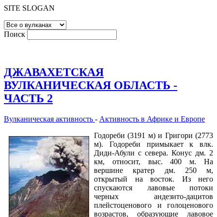
SITE SLOGAN
Поиск
ДЖАВАХЕТСКАЯ
ВУЛКАНИЧЕСКАЯ ОБЛАСТЬ -
ЧАСТЬ 2
Вулканическая активность
-
Активность в Африке и Европе
Годореби (3191 м) и Григори (2773
м). Годореби примыкает к влк.
Диди-Абули с севера. Конус дм. 2
км, относит, выс. 400 м. На
вершине кратер дм. 250 м,
открытый на восток. Из него
спускаются лавовые потоки
черных андезито-дацитов
плейстоценового и голоценового
возрастов, образующие лавовое