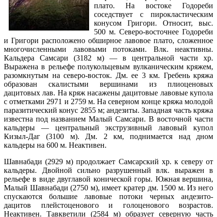
плато. На востоке Годореби
соседствует с пирокластическим
конусом Григори. Относит, выс.
500 м. Северо-восточнее Годореби
и Григори расположено обширное лавовое плато, сложенное
многочисленными лавовыми потоками. Влк. неактивны.
Кальдера Самсари (3182 м) — в центральной части хр.
Выражена в рельефе полукольцевым вулканическим кряжем,
разомкнутым на северо-восток. Дм. ее 3 км. Гребень кряжа
образован скалистыми вершинами из плиоценовых
дацитовых лав. На кряж насажены дацитовые лавовые купола
с отметками 2971 и 2759 м. На северном конце кряжа молодой
паразитический конус 2855 м; андезиты. Западная часть кряжа
известна под названием Малый Самсари. В восточной части
кальдеры — центральный экструзивный лавовый купол
Кизыл-Даг (3100 м). Дм. 2 км, поднимается над дном
кальдеры на 600 м. Неактивен.
Шавнабади (2929 м) продолжает Самсарский хр. к северу от
кальдеры. Двойной сильно разрушенный влк. выражен в
рельефе в виде двуглавой конической горы. Южная вершина,
Малый Шавнабади (2750 м), имеет кратер дм. 1500 м. Из него
спускаются большие лавовые потоки черных андезито-
дацитов плейстоценового и голоценового возрастов.
Неактивен. Тавкветили (2584 м) образует северную часть