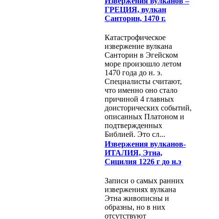
Извержения вулканов –
ГРЕЦИЯ, вулкан
Санторин, 1470 г.
Катастрофическое
извержение вулкана
Санторин в Эгейском
море произошло летом
1470 года до н. э.
Специалисты считают,
что именно оно стало
причиной 4 главных
доисторических событий,
описанных Платоном и
подтвержденных
Библией. Это сл...
Извержения вулканов-
ИТАЛИЯ, Этна,
Сицилия 1226 г до н.э
Записи о самых ранних
извержениях вулкана
Этна живописны и
образны, но в них
отсутствуют