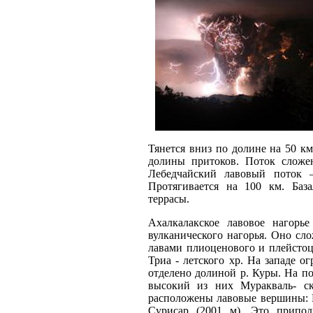
Тянется вниз по долине на 50 км
долины притоков. Поток сложе
Лебедчайский лавовый поток 
Протягивается на 100 км. Баз
террасы.
Ахалкалакское лавовое нагорье
вулканического нагорья. Оно с
лавами плиоценового и плейстоц
Триа - летского хр. На западе о
отделено долиной р. Куры. На п
высокий из них Муракваль- с
расположены лавовые вершины: К
Сурисар (2001 м). Это приподн