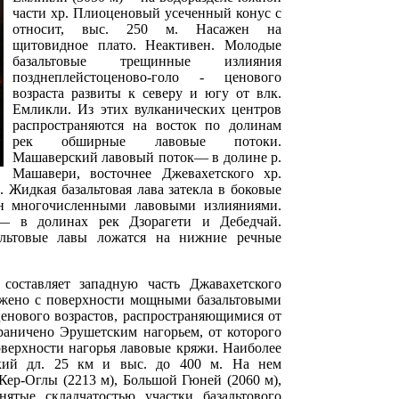
части хр. Плиоценовый усеченный конус с
относит, выс. 250 м. Насажен на
щитовидное плато. Неактивен. Молодые
базальтовые трещинные излияния
позднеплейстоценово-голо - ценового
возраста развиты к северу и югу от влк.
Емликли. Из этих вулканических центров
распространяются на восток по долинам
рек обширные лавовые потоки.
Машаверский лавовый поток— в долине р.
Машавери, восточнее Джевахетского хр.
. Жидкая базальтовая лава затекла в боковые
н многочисленными лавовыми излияниями.
— в долинах рек Дзорагети и Дебедчай.
альтовые лавы ложатся на нижние речные
 составляет западную часть Джавахетского
ложено с поверхности мощными базальтовыми
енового возрастов, распространяющимися от
граничено Эрушетским нагорьем, от которого
оверхности нагорья лавовые кряжи. Наиболее
кий дл. 25 км и выс. до 400 м. На нем
ер-Оглы (2213 м), Большой Гюней (2060 м),
ятые складчатостью участки базальтового