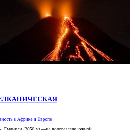
УЛКАНИЧЕСКАЯ
3
ность в Африке и Европе
Емликли (3050 м) —на водоразделе южной