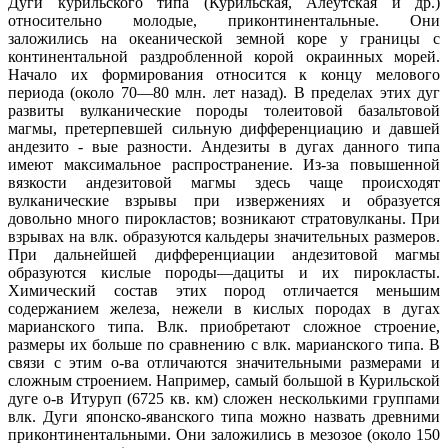
Дуги курильского типа (Курильская, Алеутская и др.)
относительно молодые, приконтинентальные. Они
заложились на океанической земной коре у границы с
континентальной раздробленной корой окраинных морей.
Начало их формирования относится к концу мелового
периода (около 70—80 млн. лет назад). В пределах этих дуг
развиты вулканические породы толеитовой базальтовой
магмы, претерпевшей сильную дифференциацию и давшей
андезито - вые разности. Андезиты в дугах данного типа
имеют максимальное распространение. Из-за повышенной
вязкости андезитовой магмы здесь чаще происходят
вулканические взрывы при извержениях и образуется
довольно много пирокластов; возникают стратовулканы. При
взрывах на влк. образуются кальдеры значительных размеров.
При дальнейшей дифференциации андезитовой магмы
образуются кислые породы—дациты и их пирокласты.
Химический состав этих пород отличается меньшим
содержанием железа, нежели в кислых породах в дугах
марианского типа. Влк. приобретают сложное строение,
размеры их больше по сравнению с влк. марианского типа. В
связи с этим о-ва отличаются значительными размерами и
сложным строением. Например, самый большой в Курильской
дуге о-в Итуруп (6725 кв. км) сложен несколькими группами
влк. Дуги японско-яванского типа можно назвать древними
приконтинентальными. Они заложились в мезозое (около 150