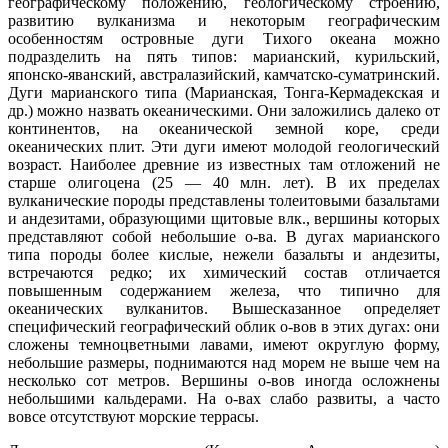
географическому положению, геологическому строению,
развитию вулканизма и некоторым географическим
особенностям островные дуги Тихого океана можно
подразделить на пять типов: марианский, курильский,
японско-яванский, австралазийский, камчатско-суматринский.
Дуги марианского типа (Марианская, Тонга-Кермадекская и
др.) можно назвать океаническими. Они заложились далеко от
континентов, на океанической земной коре, среди
океанических плит. Эти дуги имеют молодой геологический
возраст. Наиболее древние из известных там отложений не
старше олигоцена (25 — 40 млн. лет). В их пределах
вулканические породы представлены толеитовыми базальтами
и андезитами, образующими щитовые влк., вершины которых
представляют собой небольшие о-ва. В дугах марианского
типа породы более кислые, нежели базальты и андезиты,
встречаются редко; их химический состав отличается
повышенным содержанием железа, что типично для
океанических вулканитов. Вышесказанное определяет
специфический географический облик о-вов в этих дугах: они
сложены темноцветными лавами, имеют округлую форму,
небольшие размеры, поднимаются над морем не выше чем на
несколько сот метров. Вершины о-вов иногда осложнены
небольшими кальдерами. На о-вах слабо развиты, а часто
вовсе отсутствуют морские террасы.