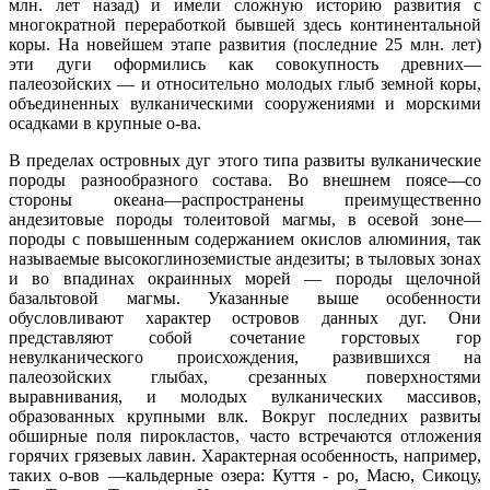
млн. лет назад) и имели сложную историю развития с
многократной переработкой бывшей здесь континентальной
коры. На новейшем этапе развития (последние 25 млн. лет)
эти дуги оформились как совокупность древних—
палеозойских — и относительно молодых глыб земной коры,
объединенных вулканическими сооружениями и морскими
осадками в крупные о-ва.
В пределах островных дуг этого типа развиты вулканические
породы разнообразного состава. Во внешнем поясе—со
стороны океана—распространены преимущественно
андезитовые породы толеитовой магмы, в осевой зоне—
породы с повышенным содержанием окислов алюминия, так
называемые высокоглиноземистые андезиты; в тыловых зонах
и во впадинах окраинных морей — породы щелочной
базальтовой магмы. Указанные выше особенности
обусловливают характер островов данных дуг. Они
представляют собой сочетание горстовых гор
невулканического происхождения, развившихся на
палеозойских глыбах, срезанных поверхностями
выравнивания, и молодых вулканических массивов,
образованных крупными влк. Вокруг последних развиты
обширные поля пирокластов, часто встречаются отложения
горячих грязевых лавин. Характерная особенность, например,
таких о-вов —кальдерные озера: Куття - ро, Масю, Сикоцу,