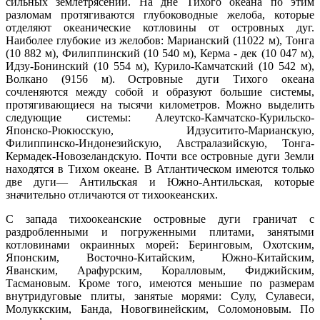
сильных землетрясений. На дне Тихого океана по этим
разломам протягиваются глубоководные желоба, которые
отделяют океанические котловины от островных дуг.
Наиболее глубокие из желобов: Марианский (11022 м), Тонга
(10 882 м), Филиппинский (10 540 м), Керма - дек (10 047 м),
Идзу-Бонинский (10 554 м), Курило-Камчатский (10 542 м),
Волкано (9156 м). Островные дуги Тихого океана
сочленяются между собой и образуют большие системы,
протягивающиеся на тысячи километров. Можно выделить
следующие системы: Алеутско-Камчатско-Курильско-
Японско-Рюкюсскую, Идзуситито-Марианскую,
Филиппинско-Индонезийскую, Австралазийскую, Тонга-
Кермадек-Новозеландскую. Почти все островные дуги Земли
находятся в Тихом океане. В Атлантическом имеются только
две дуги— Антильская и Южно-Антильская, которые
значительно отличаются от тихоокеанских.
С запада тихоокеанские островные дуги граничат с
раздробленными и погруженными плитами, занятыми
котловинами окраинных морей: Беринговым, Охотским,
Японским, Восточно-Китайским, Южно-Китайским,
Яванским, Арафурским, Коралловым, Фиджийским,
Тасмановым. Кроме того, имеются меньшие по размерам
внутридуговые плиты, занятые морями: Сулу, Сулавеси,
Молуккским, Банда, Новогвинейским, Соломоновым. По