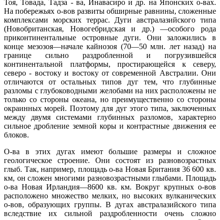
Тоя, Товада, Тадза - ва, Инавасиро и др. на Японских о-вах.
На побережьях о-вов развиты обширные равнины, сложенные
комплексами морских террас. Дуги австралазийского типа
(Новобританская, Новогебридская и др.) —особого рода
приконтинентальные островные дуги. Они заложились в
конце мезозоя—начале кайнозоя (70—50 млн. лет назад) на
границе сильно раздробленной и погрузившейся
континентальной платформы, простирающейся к северу,
северо - востоку и востоку от современной Австралии. Они
отличаются от остальных типов дуг тем, что глубинные
разломы с глубоководными желобами на них расположены не
только со стороны океана, но преимущественно со стороны
окраинных морей. Поэтому для дуг этого типа, заключенных
между двумя системами глубинных разломов, характерно
сильное дробление земной коры и контрастные движения ее
блоков.
О-ва в этих дугах имеют большие размеры и сложное
геологическое строение. Они состоят из разновозрастных
глыб. Так, например, площадь о-ва Новая Британия 36 600 кв.
км, он сложен многими разновозрастными глыбами. Площадь
о-ва Новая Ирландия—8600 кв. км. Вокруг крупных о-вов
расположено множество мелких, но высоких вулканических
о-вов, образующих группы. В дугах австралазийского типа
вследствие их сильной раздробленности очень сложно