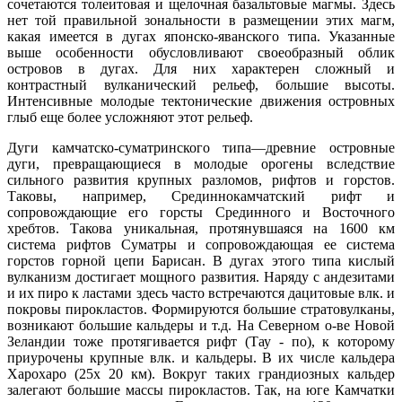
сочетаются толеитовая и щелочная базальтовые магмы. Здесь
нет той правильной зональности в размещении этих магм,
какая имеется в дугах японско-яванского типа. Указанные
выше особенности обусловливают своеобразный облик
островов в дугах. Для них характерен сложный и
контрастный вулканический рельеф, большие высоты.
Интенсивные молодые тектонические движения островных
глыб еще более усложняют этот рельеф.
Дуги камчатско-суматринского типа—древние островные
дуги, превращающиеся в молодые орогены вследствие
сильного развития крупных разломов, рифтов и горстов.
Таковы, например, Срединнокамчатский рифт и
сопровождающие его горсты Срединного и Восточного
хребтов. Такова уникальная, протянувшаяся на 1600 км
система рифтов Суматры и сопровождающая ее система
горстов горной цепи Барисан. В дугах этого типа кислый
вулканизм достигает мощного развития. Наряду с андезитами
и их пиро к ластами здесь часто встречаются дацитовые влк. и
покровы пирокластов. Формируются большие стратовулканы,
возникают большие кальдеры и т.д. На Северном о-ве Новой
Зеландии тоже протягивается рифт (Тау - по), к которому
приурочены крупные влк. и кальдеры. В их числе кальдера
Харохаро (25x 20 км). Вокруг таких грандиозных кальдер
залегают большие массы пирокластов. Так, на юге Камчатки