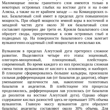
Маломощные линзы гранитного слоя имеются только в
некоторых островных глыбах на востоке дуги и на п-ове
Аляска, а также на ее крайнем западе — на Командорских о-
вах. Базальтовый слой имеет в пределах дуги повышенную
мощность. При общей мощности земной коры в восточной и
западной частях дуги около 30 км базальтовый слои
составляет примерно две трети ее. Кровля базальтового слоя
образует своды, приуроченные к осям островных глыб и
подводных хр. На поверхности базальтового слоя залегает
вулканогенно-осадочный слой мощностью в несколько км.
Вулканизм в пределах Алеутской дуги претерпел сложное
развитие. Выделяются четыре его этапа: эоценовый,
олигоцен-миоценовый, плиоценовый, плейстоцен-
современный. Во время каждого из них происходила сложная
смена типов вулканизма от кислого к основному, и наоборот.
В плиоцене сформировались большие кальдеры, произошли
сильная дифференциация лав (от базальтов до дацитов), общее
уменьшение щелочности лав, накопление толеитовых
базальтов и андезитов. В плейстоцене эти процессы
продолжились, дифференциация лав усилилась (от базальтов
до риолитов на востоке Алеутской дуги). Однако общее
содержание кислых разностей здесь не превышает 10% объема
вулканитов. Главную массу вулканитов дуги образуют
базальты; андезиты составляют около 30% объема. Для