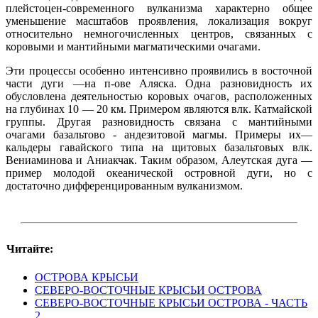
плейстоцен-современного вулканизма характерно общее
уменьшение масштабов проявления, локализация вокруг
относительно немногочисленных центров, связанных с
коровыми и мантийными магматическими очагами.
Эти процессы особенно интенсивно проявились в восточной
части дуги —на п-ове Аляска. Одна разновидность их
обусловлена деятельностью коровых очагов, расположенных
на глубинах 10 — 20 км. Примером являются влк. Катмайской
группы. Другая разновидность связана с мантийными
очагами базальтово - андезитовой магмы. Примеры их—
кальдеры гавайского типа на щитовых базальтовых влк.
Вениаминова и Аниакчак. Таким образом, Алеутская дуга —
пример молодой океанической островной дуги, но с
достаточно дифференцированным вулканизмом.
Читайте:
ОСТРОВА КРЫСЬИ
СЕВЕРО-ВОСТОЧНЫЕ КРЫСЬИ ОСТРОВА
СЕВЕРО-ВОСТОЧНЫЕ КРЫСЬИ ОСТРОВА - ЧАСТЬ
2