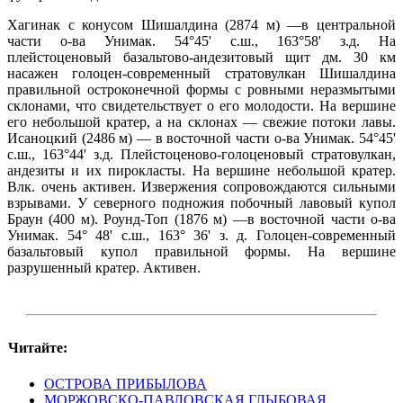
Хагинак с конусом Шишалдина (2874 м) —в центральной
части о-ва Унимак. 54°45' с.ш., 163°58' з.д. На
плейстоценовый базальтово-андезитовый щит дм. 30 км
насажен голоцен-современный стратовулкан Шишалдина
правильной остроконечной формы с ровными неразмытыми
склонами, что свидетельствует о его молодости. На вершине
его небольшой кратер, а на склонах — свежие потоки лавы.
Исаноцкий (2486 м) — в восточной части о-ва Унимак. 54°45'
с.ш., 163°44' з.д. Плейстоценово-голоценовый стратовулкан,
андезиты и их пирокласты. На вершине небольшой кратер.
Влк. очень активен. Извержения сопровождаются сильными
взрывами. У северного подножия побочный лавовый купол
Браун (400 м). Роунд-Топ (1876 м) —в восточной части о-ва
Унимак. 54° 48' с.ш., 163° 36' з. д. Голоцен-современный
базальтовый купол правильной формы. На вершине
разрушенный кратер. Активен.
Читайте:
ОСТРОВА ПРИБЫЛОВА
МОРЖОВСКО-ПАВЛОВСКАЯ ГЛЫБОВАЯ