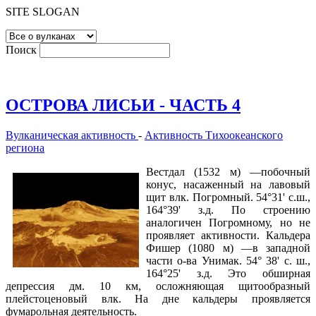
SITE SLOGAN
Поиск
ОСТРОВА ЛИСЬИ - ЧАСТЬ 4
Вулканическая активность
-
Активность Тихоокеанского
региона
Вестдал (1532 м) —побочный
конус, насаженный на лавовый
щит влк. Погромный. 54°31' с.ш.,
164°39' з.д. По строению
аналогичен Погромному, но не
проявляет активности. Кальдера
Фишер (1080 м) —в западной
части о-ва Унимак. 54° 38' с. ш.,
164°25' з.д. Это обширная
депрессия дм. 10 км, осложняющая щитообразный
плейстоценовый влк. На дне кальдеры проявляется
фумарольная деятельность.