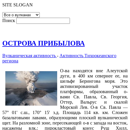
SITE SLOGAN
Поиск
ОСТРОВА ПРИБЫЛОВА
Вулканическая активность
-
Активность Тихоокеанского
региона
О-ва находятся вне Алеутской
дуги, в 400 км севернее ее, на
шельфе Берингова моря. Это
активизированный участок
платформы, образованный о-
вами Св. Павла, Св. Георгия,
Оттер, Вальрус и скалой
Морской Лев. О-в Св. Павла —
57° 01' с.ш., 170° 15' з.д. Площадь 114 кв. км. Сложен
базальтовыми лавами, образующими плоский вулканический
щит. На разломной зоне, пересекающей о-в с запада на восток,
насажены влк.: пирокластовый конус Руш Хилл,