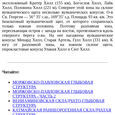
эксплозивный Кратер Хилл (155 км), Богослов Хилл, Лайк
Хилл, Половина Хилл (221 м). Севернее этой зоны на склоне
вулканического щита несколько вулканических конусов. О-в
Св. Георгия — 56° 35' с.ш., 169°35' з.д. Площадь 93 кв. км. Это
базальтовый вулканический щит, от которого сохранилась
только южная половина. Поэтому разломная зона,
пересекающая остров с запада на восток, протягивается вдоль
северного берега о-ва. На нее насажены вулканические
конусы: Менард Хилл, Старая Артель, Гулл Хилл (331 км). К
югу от разломной зоны, на южном склоне щита,
пирокластовые конусы Улакия Хилл и Сют Хилл.
Читайте:
МОРЖОВСКО-ПАВЛОВСКАЯ ГЛЫБОВАЯ
СТРУКТУРА
МОРЖОВСКО-ПАВЛОВСКАЯ ГЛЫБОВАЯ
СТРУКТУРА - ЧАСТЬ 2
ВЕНИАМИНОВСКАЯ СКЛАДЧАТО-ГЛЫБОВАЯ
СТРУКТУРА
КАТМАЙСКАЯ РАННЕОРОГЕННАЯ СКЛАДЧАТАЯ
СТРУКТУРА