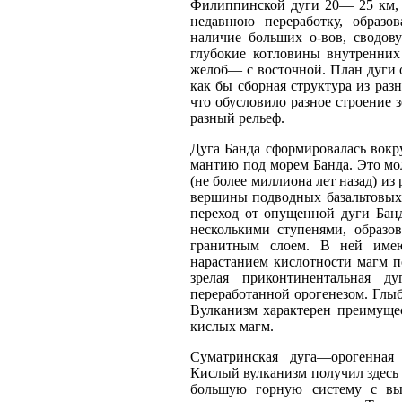
Филиппинской дуги 20— 25 км, 
недавнюю переработку, образо
наличие больших о-вов, сводов
глубокие котловины внутренних
желоб— с восточной. План дуги
как бы сборная структура из ра
что обусловило разное строение 
разный рельеф.
Дуга Банда сформировалась вокр
мантию под морем Банда. Это мо
(не более миллиона лет назад) из
вершины подводных базальтовых 
переход от опущенной дуги Бан
несколькими ступенями, образ
гранитным слоем. В ней имею
нарастанием кислотности магм 
зрелая приконтинентальная 
переработанной орогенезом. Глыб
Вулканизм характерен преимуще
кислых магм.
Суматринская дуга—орогенная
Кислый вулканизм получил здесь 
большую горную систему с вы