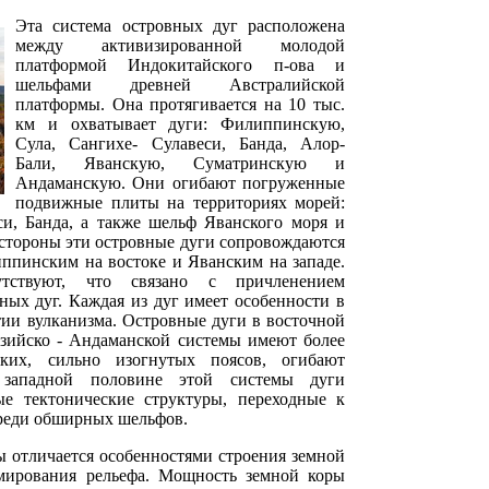
Эта система островных дуг расположена
между активизированной молодой
платформой Индокитайского п-ова и
шельфами древней Австралийской
платформы. Она протягивается на 10 тыс.
км и охватывает дуги: Филиппинскую,
Сула, Сангихе- Сулавеси, Банда, Алор-
Бали, Яванскую, Суматринскую и
Андаманскую. Они огибают погруженные
подвижные плиты на территориях морей:
си, Банда, а также шельф Яванского моря и
 стороны эти островные дуги сопровождаются
ппинским на востоке и Яванским на западе.
тствуют, что связано с причленением
ных дуг. Каждая из дуг имеет особенности в
тии вулканизма. Островные дуги в восточной
ийско - Андаманской системы имеют более
ких, сильно изогнутых поясов, огибают
 западной половине этой системы дуги
ые тектонические структуры, переходные к
реди обширных шельфов.
ы отличается особенностями строения земной
рмирования рельефа. Мощность земной коры