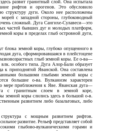
здесь развит гранитный слой. Она испытала
вание рифтов и орогенов. Это обусловило
ую структуру дуги. Около нее расположены
 морей с западной стороны, глубоководный
 очень сложный. Дуга Сангихе-Сулавеси—это
зных частей бывших дуг и молодых платформ,
земной коры в пределах глыб островной дуги,
уг блока земной коры, глубоко опущенного в
лодая дуга, сформировавшаяся в плейстоцене
 разновозрастных глыб земной коры. Ее о-ва—
влк. особого типа. Дуга Алор-Бали образует
да к приподнятой Яванской. Она составлена
ованными большими глыбами земной коры с
тся большие о-ва. Вулканизм характерен
по мере приближения к Яве. Яванская дуга—
дуга с гранитным слоем в земной коре,
ы земной коры слились здесь в большой о-в.
ственным развитием либо базальтовых, либо
 структура с мощным развитием рифтов.
сильное развитие. Рельеф представляет собой
сокими глыбово-вулканическими горами и