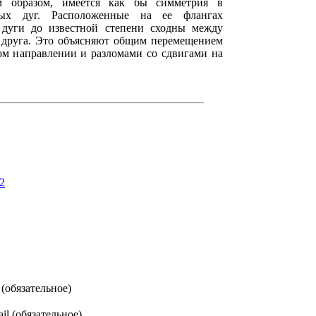
м образом, имеется как бы симметрия в
ных дуг. Расположенные на ее флангах
дуги до известной степени сходны между
г друга. Это объясняют общим перемещением
ом направлении и разломами со сдвигами на
2
(обязательное)
il (обязательное)