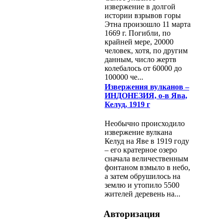
извержение в долгой
истории взрывов горы
Этна произошло 11 марта
1669 г. Погибли, по
крайней мере, 20000
человек, хотя, по другим
данным, число жертв
колебалось от 60000 до
100000 че...
Извержения вулканов –
ИНДОНЕЗИЯ, о-в Ява,
Келуд, 1919 г
Необычно происходило
извержение вулкана
Келуд на Яве в 1919 году
– его кратерное озеро
сначала величественным
фонтаном взмыло в небо,
а затем обрушилось на
землю и утопило 5500
жителей деревень на...
Авторизация