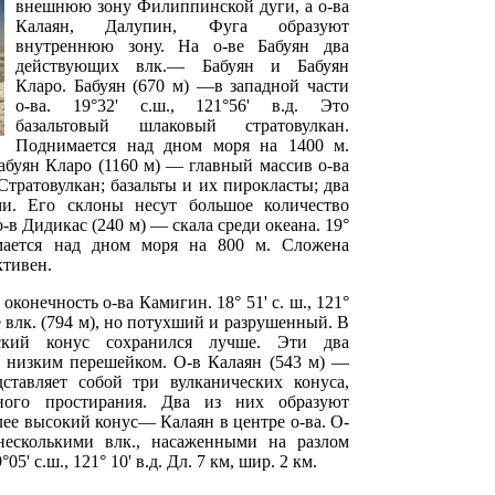
внешнюю зону Филиппинской дуги, а о-ва
Калаян, Далупин, Фуга образуют
внутреннюю зону. На о-ве Бабуян два
действующих влк.— Бабуян и Бабуян
Кларо. Бабуян (670 м) —в западной части
о-ва. 19°32' с.ш., 121°56' в.д. Это
базальтовый шлаковый стратовулкан.
Поднимается над дном моря на 1400 м.
абуян Кларо (1160 м) — главный массив о-ва
д. Стратовулкан; базальты и их пирокласты; два
и. Его склоны несут большое количество
-в Дидикас (240 м) — скала среди океана. 19°
имается над дном моря на 800 м. Сложена
ктивен.
конечность о-ва Камигин. 18° 51' с. ш., 121°
же влк. (794 м), но потухший и разрушенный. В
ский конус сохранился лучше. Эти два
ы низким перешейком. О-в Калаян (543 м) —
едставляет собой три вулканических конуса,
ного простирания. Два из них образуют
ее высокий конус— Калаян в центре о-ва. О-
несколькими влк., насаженными на разлом
' с.ш., 121° 10' в.д. Дл. 7 км, шир. 2 км.