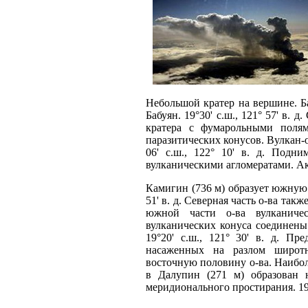
Небольшой кратер на вершине. Б
Бабуян. 19°30' с.ш., 121° 57' в. 
кратера с фумарольными полям
паразитических конусов. Вулкан-о
06' с.ш., 122° 10' в. д. Подн
вулканическими агломератами. А
Камигин (736 м) образует южную о
51' в. д. Северная часть о-ва так
южной части о-ва вулканиче
вулканических конуса соединен
19°20' с.ш., 121° 30' в. д. Пр
насаженных на разлом широт
восточную половину о-ва. Наибол
в Далупин (271 м) образован 
меридионального простирания. 19°05