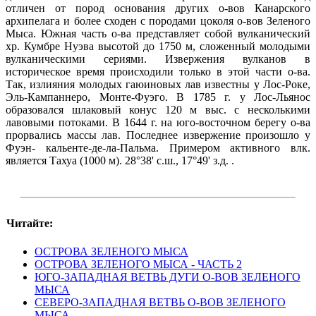
отличен от пород основания других о-вов Канарского
архипелага и более сходен с породами цоколя о-вов Зеленого
Мыса. Южная часть о-ва представляет собой вулканический
хр. Кумбре Нуэва высотой до 1750 м, сложенный молодыми
вулканическими сериями. Извержения вулканов в
историческое время происходили только в этой части о-ва.
Так, излияния молодых гаюиновых лав известны у Лос-Роке,
Эль-Кампаннеро, Монте-Фуэго. В 1785 г. у Лос-Льянос
образовался шлаковый конус 120 м выс. с несколькими
лавовыми потоками. В 1644 г. на юго-восточном берегу о-ва
прорвались массы лав. Последнее извержение произошло у
Фуэн- кальенте-де-ла-Пальма. Примером активного влк.
является Тахуа (1000 м). 28°38' с.ш., 17°49' з.д. .
Читайте:
ОСТРОВА ЗЕЛЕНОГО МЫСА
ОСТРОВА ЗЕЛЕНОГО МЫСА - ЧАСТЬ 2
ЮГО-ЗАПАДНАЯ ВЕТВЬ ДУГИ О-ВОВ ЗЕЛЕНОГО
МЫСА
СЕВЕРО-ЗАПАДНАЯ ВЕТВЬ О-ВОВ ЗЕЛЕНОГО
МЫСА