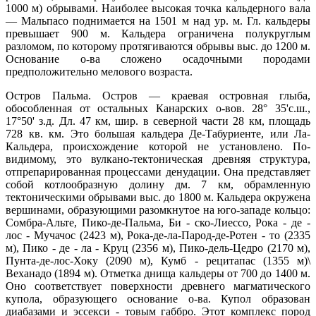
1000 м) обрывами. Наиболее высокая точка кальдерного вала
— Мальпасо поднимается на 1501 м над ур. м. Гл. кальдеры
превышает 900 м. Кальдера ограничена полукруглым
разломом, по которому протягиваются обрывы выс. до 1200 м.
Основание о-ва сложено осадочными породами
предположительно мелового возраста.
Остров Пальма. Остров — краевая островная глыба,
обособленная от остальных Канарских о-вов. 28° 35'с.ш.,
17°50' з.д. Дл. 47 км, шир. в северной части 28 км, площадь
728 кв. км. Это большая кальдера Де-Табуриенте, или Ла-
Кальдера, происхождение которой не установлено. По-
видимому, это вулкано-тектоническая древняя структура,
отпрепарированная процессами денудации. Она представляет
собой котлообразную долину дм. 7 км, обрамленную
тектоническими обрывами выс. до 1800 м. Кальдера окружена
вершинами, образующими разомкнутое на юго-западе кольцо:
Сомбра-Альте, Пико-де-Пальма, Би - ско-Лиессо, Рока - де -
лос - Мучачос (2423 м), Рока-де-ла-Парод-де-Ротен - то (2335
м), Пико - де - ла - Круц (2356 м), Пико-дель-Цедро (2170 м),
Пунта-де-лос-Хоку (2090 м), Кумб - рецитапас (1355 м)\
Веханадо (1894 м). Отметка днища кальдеры от 700 до 1400 м.
Оно соответствует поверхности древнего магматического
купола, образующего основание о-ва. Купол образован
диабазами и эссекси - товым габбро. Этот комплекс пород