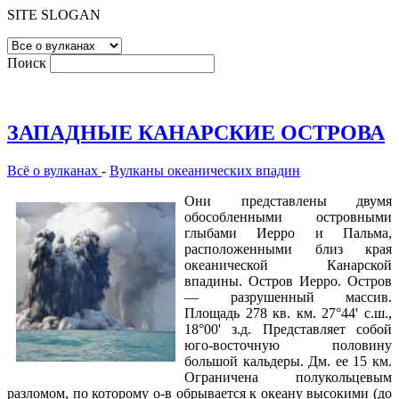
SITE SLOGAN
Поиск
ЗАПАДНЫЕ КАНАРСКИЕ ОСТРОВА
Всё о вулканах
-
Вулканы океанических впадин
Они представлены двумя
обособленными островными
глыбами Иерро и Пальма,
расположенными близ края
океанической Канарской
впадины. Остров Иерро. Остров
— разрушенный массив.
Площадь 278 кв. км. 27°44' с.ш.,
18°00' з.д. Представляет собой
юго-восточную половину
большой кальдеры. Дм. ее 15 км.
Ограничена полукольцевым
разломом, по которому о-в обрывается к океану высокими (до