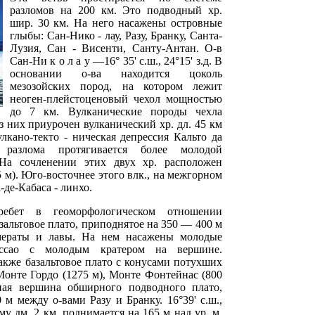
разломов на 200 км. Это подводный хр.
шир. 30 км. На него насажены островные
глыбы: Сан-Нико - лау, Разу, Бранку, Санта-
Лузия, Сан - Висенти, Санту-Антан. О-в
Сан-Ни к о л а у —16° 35' с.ш., 24°15' з.д. В
основании о-ва находится цоколь
мезозойских пород, на котором лежит
неоген-плейстоценовый чехол мощностью
до 7 км. Вулканические породы чехла
з них приурочен вулканический хр. дл. 45 км
лкано-текто - ническая депрессия Кальто да
разлома протягивается более молодой
 На сочленении этих двух хр. расположен
 м). Юго-восточнее этого влк., на межгорном
де-Кабаса - линхо.
ребет в геоморфологическом отношении
зальтовое плато, приподнятое на 350 — 400 м
омераты и лавы. На нем насажены молодые
ссао с молодым кратером на вершине.
акже базальтовое плато с конусами потухших
Монте Гордо (1275 м), Монте Фонтейнас (800
ая вершина обширного подводного плато,
 м между о-вами Разу и Бранку. 16°39' с.ш.,
му дм. 2 км, поднимается на 165 м над ур. м.