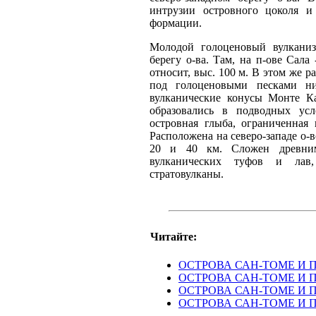
интрузии островного цоколя 
формации.
Молодой голоценовый вулканиз
берегу о-ва. Там, на п-ове Сала
относит, выс. 100 м. В этом же 
под голоценовыми песками ни
вулканические конусы Монте Ка
образовались в подводных ус
островная глыба, ограниченная
Расположена на северо-западе о-во
20 и 40 км. Сложен древни
вулканических туфов и лав
стратовулканы.
Читайте:
ОСТРОВА САН-ТОМЕ И 
ОСТРОВА САН-ТОМЕ И П
ОСТРОВА САН-ТОМЕ И П
ОСТРОВА САН-ТОМЕ И П