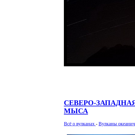
СЕВЕРО-ЗАПАДНАЯ
МЫСА
Всё о вулканах
-
Вулканы океанич