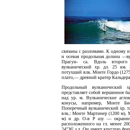
связаны с разломами. К одному и
и осевая продольная долина —ву
Прагуи- са. Вдоль второго 
вулканический хр. дл. 25 км.
потухший влк. Монте Гордо (1275
плато,— древний кратер Кальдера-
Продольный вулканический х
представляет собой вершинное ба
над ур. м. Вулканические агл
конусы, например, Монте Би
Поперечный вулканический хр. т
влк.: Монте Мартинер (1200 м), 
м) и др. О-в Р азу — окраинн
расположенного на гл. менее 200
24°36' з.д. Он имеет круглую фор