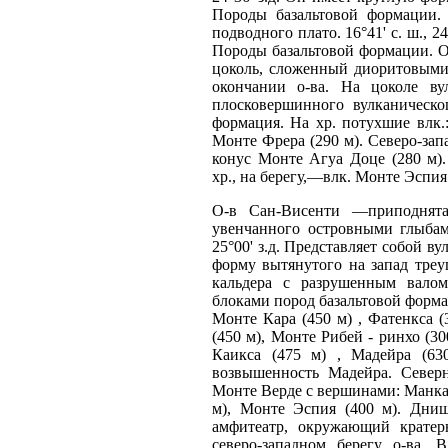
Породы базальтовой формации
подводного плато. 16°41' с. ш., 24°
Породы базальтовой формации. О-
цоколь, сложенный диоритовыми
окончании о-ва. На цоколе в
плосковершинного вулканическо
формация. На хр. потухшие влк.:
Монте Фрера (290 м). Северо-зап
конус Монте Агуа Доце (280 м).
хр., на берегу,—влк. Монте Эспия 
О-в Сан-Висенти —приподнятая
увенчанного островными глыбам
25°00' з.д. Представляет собой в
форму вытянутого на запад треу
кальдера с разрушенным вало
блоками пород базальтовой формац
Монте Кара (450 м) , Фатенкса (
(450 м), Монте Рибей - ринхо (3
Каикса (475 м) , Мадейра (63
возвышенность Мадейра. Северн
Монте Верде с вершинами: Манка (
м), Монте Эспия (400 м). Дни
амфитеатр, окружающий кратер
северо-западном берегу о-ва.