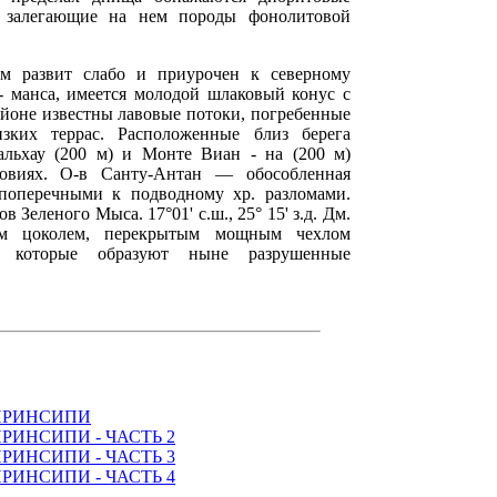
и залегающие на нем породы фонолитовой
м развит слабо и приурочен к северному
 - манса, имеется молодой шлаковый конус с
районе известны лавовые потоки, погребенные
зких террас. Расположенные близ берега
льхау (200 м) и Монте Виан - на (200 м)
ловиях. О-в Санту-Антан — обособленная
 поперечными к подводному хр. разломами.
в Зеленого Мыса. 17°01' с.ш., 25° 15' з.д. Дм.
м цоколем, перекрытым мощным чехлом
, которые образуют ныне разрушенные
ПРИНСИПИ
РИНСИПИ - ЧАСТЬ 2
РИНСИПИ - ЧАСТЬ 3
РИНСИПИ - ЧАСТЬ 4