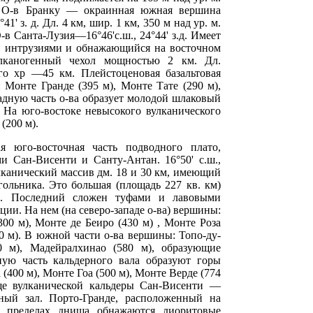
. О-в Бранку — окраинная южная вершина
41' з. д. Дл. 4 км, шир. 1 км, 350 м над ур. м.
в Санта-Лузия—16°46'с.ш., 24°44' з.д. Имеет
 интрузиями и обнажающийся на восточном
улканогенный чехол мощностью 2 км. Дл.
го хр —45 км. Плейстоценовая базальтовая
 Монте Гранде (395 м), Монте Тате (290 м),
адную часть о-ва образует молодой шлаковый
 На юго-востоке невысокого вулканического
(200 м).
 юго-восточная часть подводного плато,
и Сан-Висенти и Санту-Антан. 16°50' с.ш.,
улканический массив дм. 18 и 30 км, имеющий
гольника. Это большая (площадь 227 кв. км)
м. Последний сложен туфами и лавовыми
ии. На нем (на северо-западе о-ва) вершины:
300 м), Монте де Беиро (430 м) , Монте Роза
00 м). В южной части о-ва вершины: Топо-ду-
0 м), Мадейралхинао (580 м), образующие
ую часть кальдерного вала образуют горы
400 м), Монте Гоа (500 м), Монте Верде (774
ще вулканической кальдеры Сан-Висенти —
ный зал. Порто-Гранде, расположенный на
 В пределах днища обнажаются диоритовые