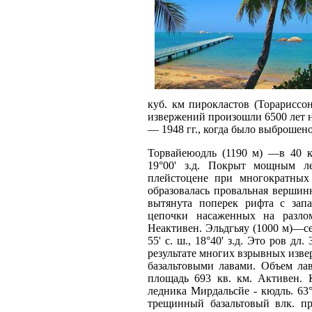
куб. км пирокластов (Торариссо
извержений произошли 6500 лет 
— 1948 гг., когда было выброшено 
Торвайеюодль (1190 м) —в 40 к
19°00' з.д. Покрыт мощным л
плейстоцене при многократных 
образовалась провальная вершин
вытянута поперек рифта с запа
цепочки насаженных на разло
Неактивен. Эльдгьяу (1000 м)—се
55' с. ш., 18°40' з.д. Это ров дл
результате многих взрывных изве
базальтовыми лавами. Объем ла
площадь 693 кв. км. Активен.
ледника Мирдальсйе - кюдль. 63°
трещинный базальтовый влк. пр