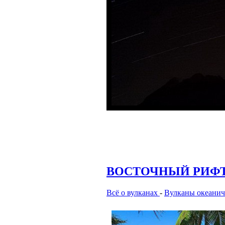
ВОСТОЧНЫЙ РИФТ 
Всё о вулканах
-
Вулканы океанич