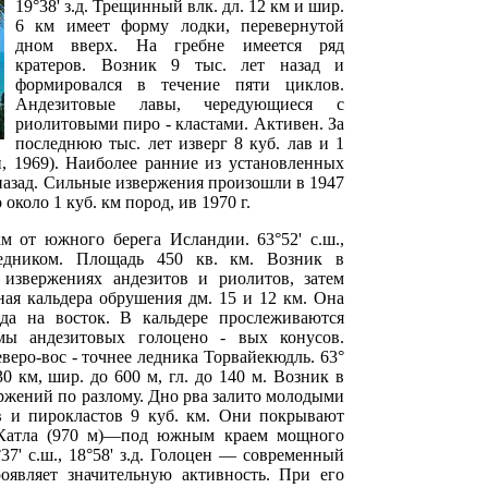
19°38' з.д. Трещинный влк. дл. 12 км и шир.
6 км имеет форму лодки, перевернутой
дном вверх. На гребне имеется ряд
кратеров. Возник 9 тыс. лет назад и
формировался в течение пяти циклов.
Андезитовые лавы, чередующиеся с
риолитовыми пиро - кластами. Активен. За
последнюю тыс. лет изверг 8 куб. лав и 1
н, 1969). Наиболее ранние из установленных
назад. Сильные извержения произошли в 1947
около 1 куб. км пород, ив 1970 г.
м от южного берега Исландии. 63°52' с.ш.,
едником. Площадь 450 кв. км. Возник в
извержениях андезитов и риолитов, затем
ная кальдера обрушения дм. 15 и 12 км. Она
да на восток. В кальдере прослеживаются
мы андезитовых голоцено - вых конусов.
веро-вос - точнее ледника Торвайекюдль. 63°
. 30 км, шир. до 600 м, гл. до 140 м. Возник в
ржений по разлому. Дно рва залито молодыми
в и пирокластов 9 куб. км. Они покрывают
 Катла (970 м)—под южным краем мощного
37' с.ш., 18°58' з.д. Голоцен — современный
оявляет значительную активность. При его