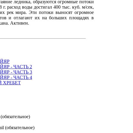
таяние ледника, образуются огромные потоки
 г. расход воды достигал 400 тыс. куб. м/сек,
их рек мира. Эти потоки выносят огромное
тов и отлагают их на больших площадях в
кана. Активен.
ЙЯР
ЯР - ЧАСТЬ 2
ЯР - ЧАСТЬ 3
ЯР - ЧАСТЬ 4
 ХРЕБЕТ
(обязательное)
il (обязательное)