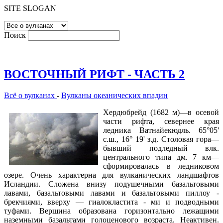
SITE SLOGAN
Поиск
ВОСТОЧНЫЙ РИФТ - ЧАСТЬ 2
Всё о вулканах
-
Вулканы океанических впадин
Хердюбрейд (1682 м)—в осевой
части рифта, севернее края
ледника Ватнайекюдль. 65°05'
с.ш., 16° 19' з.д. Столовая гора—
бывший подледный влк.
центрального типа дм. 7 км—
сформировалась в ледниковом
озере. Очень характерна для вулканических ландшафтов
Исландии. Сложена внизу подушечными базальтовыми
лавами, базальтовыми лавами и базальтовыми пиллоу -
брекчиями, вверху — гиалокластита - ми и подводными
туфами. Вершина образована горизонтально лежащими
наземными базальтами голоценового возраста. Неактивен.