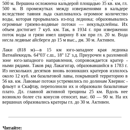
500 м. Вершина осложнена кальдерой площадью 35 кв. км, гл.
500 м. В промежутках между извержениями в кальдере
вследствие таяния льда скапливалось огромное количество
воды, которая прорывалась из-под ледника; образовывались
огромные грязево-водяные потоки — иекульдхлейны. Их
объем достигает 7 куб. км. Так, в 1934 г. при извержении
поток воды и грязи имел ширину 8 км при гл. 20 м. Вода
несла ледяные айсберги до 15 м выс., дм. 30 м. Активен.
Лаки (818 м)—в 15 км юго-западнее края ледника
Ватнайекюдль. 64°03' с.ш., 18° 12' з.д. Приурочен к разломной
зоне юго-западного направления, сопровождается кратер -
ными рядами. Таков ряд Лакагигар, образовавшийся в 1783 г.
Из нескольких десятков вновь возникших кратеров излилось
около 12 куб. км базальтовой лавы, покрывшей территорию в
56 кв. км. Лавовые потоки устремились по долинам Хвервис -
фльоут и Скафтау, переполнили их и образовали базальтовые
плато. Дл. главной активной трещины 25 км. Вдоль нее
возникло более ста конусов относит, выс. 60 — 90 м. На их
вершинах образовались кратеры гл. до 30 м. Активен.
Читайте: