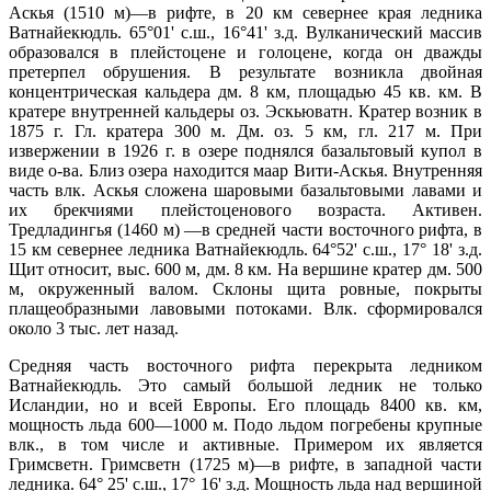
Аскья (1510 м)—в рифте, в 20 км севернее края ледника
Ватнайекюдль. 65°01' с.ш., 16°41' з.д. Вулканический массив
образовался в плейстоцене и голоцене, когда он дважды
претерпел обрушения. В результате возникла двойная
концентрическая кальдера дм. 8 км, площадью 45 кв. км. В
кратере внутренней кальдеры оз. Эскьюватн. Кратер возник в
1875 г. Гл. кратера 300 м. Дм. оз. 5 км, гл. 217 м. При
извержении в 1926 г. в озере поднялся базальтовый купол в
виде о-ва. Близ озера находится маар Вити-Аскья. Внутренняя
часть влк. Аскья сложена шаровыми базальтовыми лавами и
их брекчиями плейстоценового возраста. Активен.
Тредладингья (1460 м) —в средней части восточного рифта, в
15 км севернее ледника Ватнайекюдль. 64°52' с.ш., 17° 18' з.д.
Щит относит, выс. 600 м, дм. 8 км. На вершине кратер дм. 500
м, окруженный валом. Склоны щита ровные, покрыты
плащеобразными лавовыми потоками. Влк. сформировался
около 3 тыс. лет назад.
Средняя часть восточного рифта перекрыта ледником
Ватнайекюдль. Это самый большой ледник не только
Исландии, но и всей Европы. Его площадь 8400 кв. км,
мощность льда 600—1000 м. Подо льдом погребены крупные
влк., в том числе и активные. Примером их является
Гримсветн. Гримсветн (1725 м)—в рифте, в западной части
ледника. 64° 25' с.ш., 17° 16' з.д. Мощность льда над вершиной