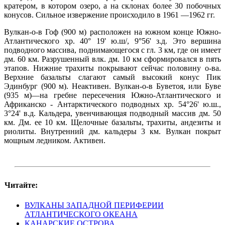
кратером, в котором озеро, а на склонах более 30 побочных
конусов. Сильное извержение происходило в 1961 —1962 гг.
Вулкан-о-в Гоф (900 м) расположен на южном конце Южно-
Атлантического хр. 40° 19' ю.ш/, 9°56' з.д. Это вершина
подводного массива, поднимающегося с гл. 3 км, где он имеет
дм. 60 км. Разрушенный влк. дм. 10 км сформировался в пять
этапов. Нижние трахиты покрывают сейчас половину о-ва.
Верхние базальты слагают самый высокий конус Пик
Эдинбург (900 м). Неактивен. Вулкан-о-в Буветоя, или Буве
(935 м)—на гребне пересечения Южно-Атлантического и
Африканско - Антарктического подводных хр. 54°26' ю.ш.,
3°24' в.д. Кальдера, увенчивающая подводный массив дм. 50
км. Дм. ее 10 км. Щелочные базальты, трахиты, андезиты и
риолиты. Внутренний дм. кальдеры 3 км. Вулкан покрыт
мощным ледником. Активен.
Читайте:
ВУЛКАНЫ ЗАПАДНОЙ ПЕРИФЕРИИ
АТЛАНТИЧЕСКОГО ОКЕАНА
КАНАРСКИЕ ОСТРОВА