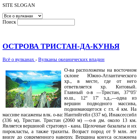
SITE SLOGAN
Поиск
ОСТРОВА ТРИСТАН-ДА-КУНЬЯ
Всё о вулканах
-
Вулканы океанических впадин
О-ва расположены на восточном
склоне Южно-Атлантического
хр., в месте, где от него
ответвляется хр. Китовый.
Главный о-в —Тристан, 37°05'
ю.ш., 12° 17' з.д.,—одна из
вершин подводного массива,
поднимающегося с гл. 4 км. На
массиве насажены влк. о-ва: Нантийгейл (337 м), Инаксессибл
(336 м), Тристан. Тристан (2060 м) —о-в дм. около 13 км.
Является вершиной стратовул - кана. Щелочные базальты и их
пирокласты, а также трахиты. Возраст пород от 9 млн. лет
внизу до современного наверху. Вершина конуса осложнена