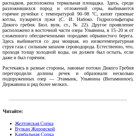
распадков, расположена термальная площадка. Здесь, среди
разложившихся пород и отложений серы, выбиваются
горячие ручейки с температурой 90–98 °C, кипят грязевые
котлы, пузырятся лужи (С. И. Набоко. Гидросольфатары
Дикого гребня. Бюл. вулк. ст., № 22). Другое проявление
расположено в восточной части озера Ульянина, в 15–20 м от
сложенного обесцвеченными породами обрывистого берега.
Здесь выбивается со дна мощная, но низкотемпературная
струя газа с сильным запахом сероводорода. Естественно, что,
проходя толщу холодной воды, он должен был остыть, если
даже и был горячим.
Растекаясь в разные стороны, лавовые потоки Дикого Гребня
перегородили долины речек и образовали несколько
подпруженных озер — Этамынк, Ульянина (Витаминное),
Державина и ряд более мелких.
Читайте:
Желтовская Сопка
Вулкан Жировской
Камбальная Сопка