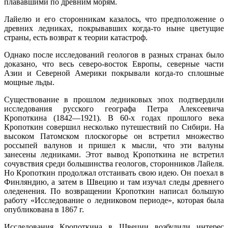
плававшими по древним морям.
Лайелю и его сторонникам казалось, что предположение о
древних ледниках, покрывавших когда-то ныне цветущие
страны, есть возврат к теории катастроф.
Однако после исследований геологов в разных странах было
доказано, что весь северо-восток Европы, северные части
Азии и Северной Америки покрывали когда-то сплошные
мощные льды.
Существование в прошлом ледниковых эпох подтвердили
исследования русского географа Петра Алексеевича
Кропоткина (1842—1921). В 60-х годах прошлого века
Кропоткин совершил несколько путешествий по Сибири. На
высоком Патомском плоскогорье он встретил множество
россыпей валунов и пришел к мысли, что эти валуны
занесены ледниками. Этот вывод Кропоткина не встретил
сочувствия среди большинства геологов, сторонников Лайеля.
Но Кропоткин продолжал отстаивать свою идею. Он поехал в
Финляндию, а затем в Швецию и там изучал следы древнего
оледенения. По возвращении Кропоткин написал большую
работу «Исследование о ледниковом периоде», которая была
опубликована в 1867 г.
Исследования Кропоткина в Швеции возбудили интерес