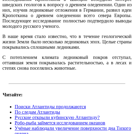
шведских геологов к вопросу о древнем оледенении. Один из
них, изучив ледниковые отложения в Германии, развил идеи
Кропоткина о древнем оледенении всего севера Европы.
Последующее исследование полностью подтвердило выводы
молодого русского ученого.
В наше время стало известно, что в течение геологической
жизни Земли было несколько ледниковых эпох. Целые страны
покрывались сплошными ледниками.
С потеплением климата ледниковый покров отступал,
оттаявшая земля покрывалась растительностью, а в лесах и
степях снова поселялись животные.
Читайте:
Поиски Атлантиды продолжаются
По следам Атлантиды
Русские открыли кубинскую Атлантиду?
Робо-рыба займется исследованием океанов
Учёные наблюдали увеличение поверхности дна Тихого
океана