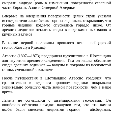
сыграли видную роль в изменении поверхности северной
части Европы, Азии и Северной Америки.
Впервые на оледенения поверхности целых стран указали
исследователи альпийских горных ледников, открывшие, что
горные ледники когда-то спускались гораздо ниже. От
древних ледников остались следы в виде каменных валов и
крупных валунов.
В конце первой половины прошлого века швейцарский
геолог Жан Луи Рудольф
Агассис (1807—1873) предпринял путешествие в Шотландию
для изучения древнего оледенения. Там он нашел обильные
следы древних ледников — валуны и покровы из неслоистой
глины, смешанной с камнями.
После путешествия в Шотландию Агассис убедился, что
сравнительно в недавнем прошлом ледники покрывали
значительно большую часть земной поверхности, чем в наше
время.
Лайель не соглашался с швейцарскими геологами. Он
ошибочно объяснял находки валунов тем, что эти камни
якобы были занесены ледяными горами — айсбергами,