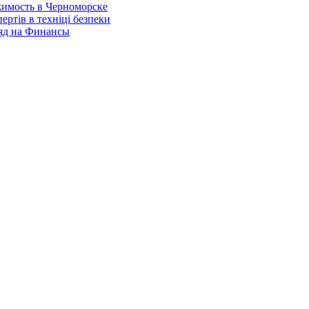
имость в Черноморске
ертів в техніці безпеки
яд на Финансы