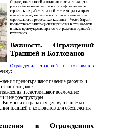
Ограждения траншей и котлованов играют важную
роль в обеспечении безопасности и эффективности
строительных работ. В данной статье мы рассмотрим,
почему ограждение является неотъемлемой частью
строительного процесса, как компания "Vector-Shpunt"
предоставляет инновационные решения в этой области
и какие преимущества приносят ограждения траншей и
котлованов.
Важность Ограждений
Траншей и Котлованов
Ограждение траншей и котлованов
очему:
аждения предотвращают падение рабочих и
 стройплощадке.
Ограждения предотвращают возможные
ий и инфраструктуры.
 Во многих странах существуют нормы и
ения траншей и котлованов для обеспечения
Решения в Ограждениях