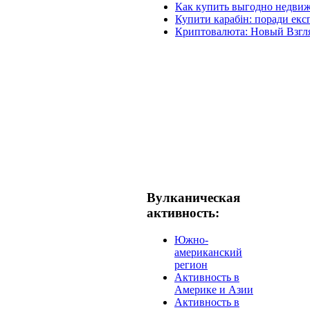
Как купить выгодно недвиж
Купити карабін: поради експ
Криптовалюта: Новый Взгл
Вулканическая
активность:
Южно-
американский
регион
Активность в
Америке и Азии
Активность в