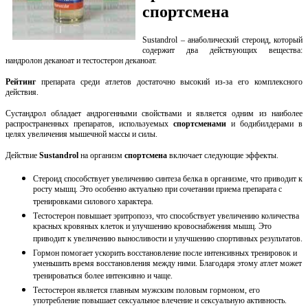
спортсмена
Sustandrol – анаболический стероид, который
содержит два действующих вещества:
нандролон деканоат и тестостерон деканоат.
Рейтинг
препарата среди атлетов достаточно высокий из-за его комплексного
действия.
Сустандрол обладает андрогенными свойствами и является одним из наиболее
распространенных препаратов, используемых
спортсменами
и бодибилдерами в
целях увеличения мышечной массы и силы.
Действие
Sustandrol
на организм
спортсмена
включает следующие эффекты.
Стероид способствует увеличению синтеза белка в организме, что приводит к
росту мышц. Это особенно актуально при сочетании приема препарата с
тренировками силового характера.
Тестостерон повышает эритропоэз, что способствует увеличению количества
красных кровяных клеток и улучшению кровоснабжения мышц. Это
приводит к увеличению выносливости и улучшению спортивных результатов.
Гормон помогает ускорить восстановление после интенсивных тренировок и
уменьшить время восстановления между ними. Благодаря этому атлет может
тренироваться более интенсивно и чаще.
Тестостерон является главным мужским половым гормоном, его
употребление повышает сексуальное влечение и сексуальную активность.