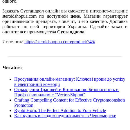
одного.
Заказать Сустандрол онлайн вы сможете в интернет-магазине
steroidshopua.com по доступной
цене
. Магазин гарантирует
оригинальность препарата, а значит, и его качество. Доставка
работает по всей территории Украины. Сделайте
заказ
и
оцените все преимущества
Сустандрола
.
Источник:
https://steroidshopua.com/product/745/
Читайте:
Просування онлайн-магазину: Ключові кроки до успіху
в електронній комерції
Ограждения Траншей и Котлованов: Безопасность и
Профессионализм с "Vector-Shpunt"
Crafting Compelling Content for Effective Cryptomoonshots
Promotion
Ryobi Horn: The Perfect Addition to Your Vehicle
Как купить выгодно недвижимость в Черноморске