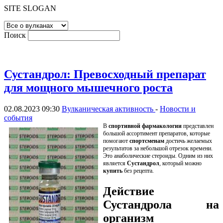
SITE SLOGAN
Поиск
Сустандрол: Превосходный препарат
для мощного мышечного роста
02.08.2023 09:30
Вулканическая активность
-
Новости и
события
В
спортивной фармакологии
представлен
большой ассортимент препаратов, которые
помогают
спортсменам
достичь желаемых
результатов за небольшой отрезок времени.
Это анаболические стероиды. Одним из них
является
Сустандрол
, который можно
купить
без рецепта.
Действие
Сустандрола на
организм