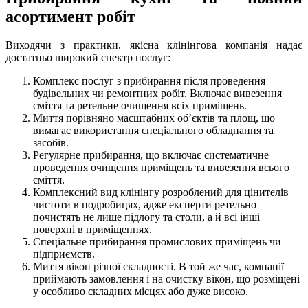
асортимент робіт
Виходячи з практики, якісна клінінгова компанія надає
достатньо широкий спектр послуг:
Комплекс послуг з прибирання після проведення
будівельних чи ремонтних робіт. Включає вивезення
сміття та ретельне очищення всіх приміщень.
Миття порівняно масштабних об’єктів та площ, що
вимагає використання спеціального обладнання та
засобів.
Регулярне прибирання, що включає систематичне
проведення очищення приміщень та вивезення всього
сміття.
Комплексний вид клінінгу розроблений для цінителів
чистоти в подробицях, адже експерти ретельно
почистять не лише підлогу та столи, а й всі інші
поверхні в приміщеннях.
Спеціальне прибирання промислових приміщень чи
підприємств.
Миття вікон різної складності. В той же час, компанії
приймають замовлення і на очистку вікон, що розміщені
у особливо складних місцях або дуже високо.