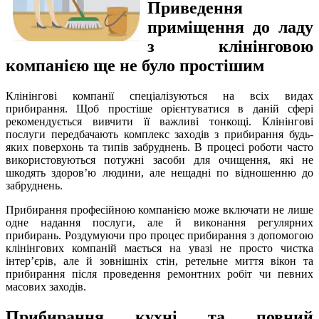
Приведення
приміщення до ладу
з клінінговою
компанією ще не було простішим
Клінінгові компанії спеціалізуються на всіх видах
прибирання. Щоб простіше орієнтуватися в даній сфері
рекомендується вивчити її важливі тонкощі. Клінінгові
послуги передбачають комплекс заходів з прибирання будь-
яких поверхонь та типів забруднень. В процесі роботи часто
використовуються потужні засоби для очищення, які не
шкодять здоров’ю людини, але нещадні по відношенню до
забруднень.
Прибирання професійною компанією може включати не лише
одне надання послуги, але й виконання регулярних
прибирань. Роздумуючи про процес прибирання з допомогою
клінінгових компаній мається на увазі не просто чистка
інтер’єрів, але й зовнішніх стін, ретельне миття вікон та
прибирання після проведення ремонтних робіт чи певних
масових заходів.
Прибирання кухні та повний