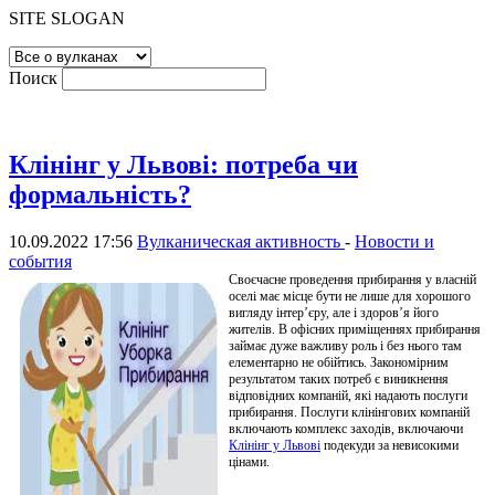
SITE SLOGAN
Поиск
Клінінг у Львові: потреба чи
формальність?
10.09.2022 17:56
Вулканическая активность
-
Новости и
события
Своєчасне проведення прибирання у власній
оселі має місце бути не лише для хорошого
вигляду інтер’єру, але і здоров’я його
жителів. В офісних приміщеннях прибирання
займає дуже важливу роль і без нього там
елементарно не обійтись. Закономірним
результатом таких потреб є виникнення
відповідних компаній, які надають послуги
прибирання. Послуги клінінгових компаній
включають комплекс заходів, включаючи
Клінінг у Львові
подекуди за невисокими
цінами.