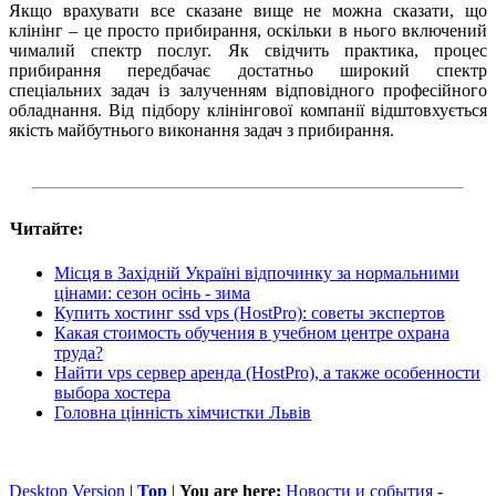
Якщо врахувати все сказане вище не можна сказати, що
клінінг – це просто прибирання, оскільки в нього включений
чималий спектр послуг. Як свідчить практика, процес
прибирання передбачає достатньо широкий спектр
спеціальних задач із залученням відповідного професійного
обладнання. Від підбору клінінгової компанії відштовхується
якість майбутнього виконання задач з прибирання.
Читайте:
Місця в Західній Україні відпочинку за нормальними
цінами: сезон осінь - зима
Купить хостинг ssd vps (HostPro): советы экспертов
Какая стоимость обучения в учебном центре охрана
труда?
Найти vps сервер аренда (HostPro), а также особенности
выбора хостера
Головна цінність хімчистки Львів
Desktop Version
|
Top
|
You are here:
Новости и события
-