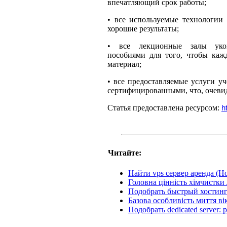
впечатляющий срок работы;
•
все используемые технологии
хорошие результаты;
•
все лекционные залы уко
пособиями для того, чтобы каж
материал;
•
все предоставляемые услуги у
сертифицированными, что, очевид
Статья предоставлена ресурсом:
h
Читайте:
Найти vps сервер аренда (Ho
Головна цінність хімчистки
Подобрать быстрый хостинг
Базова особливість миття ві
Подобрать dedicated server