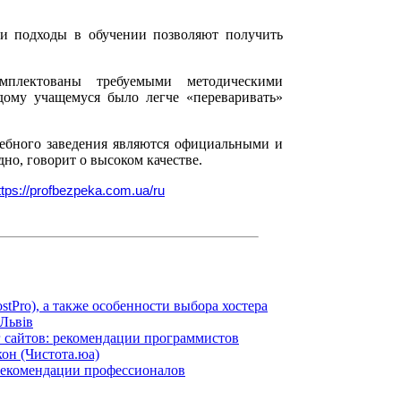
 и подходы в обучении позволяют получить
мплектованы требуемыми методическими
дому учащемуся было легче «переваривать»
чебного заведения являются официальными и
но, говорит о высоком качестве.
ttps://profbezpeka.com.ua/ru
stPro), а также особенности выбора хостера
 Львів
 сайтов: рекомендации программистов
кон (Чистота.юа)
: рекомендации профессионалов