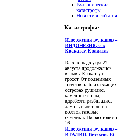
Вулканические
катастрофы
Новости и события
Катастрофы:
Извержения вулканов –
ИНДОНЕЗИЯ, о-в
Кракатау, Кракатау
Всю ночь до утра 27
августа продолжались
взрывы Кракатау и
грохот. От подземных
толчков на близлежащих
островах рушились
каменные стены,
вдребезги разбивались
лампы, вылетали из
розеток газовые
счетчики. На расстоянии
16...
Извержения вулканов –
ИТАЛИЯ, Везувий, 16