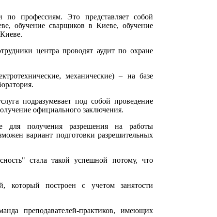
и по профессиям. Это представляет собой
еве, обучение сварщиков в Киеве, обучение
 Киеве.
отрудники центра проводят аудит по охране
ектротехнические, механические) – на базе
боратория.
услуга подразумевает под собой проведение
получение официального заключения.
ие для получения разрешения на работы
зможен вариант подготовки разрешительных
ность" стала такой успешной потому, что
й, который построен с учетом занятости
манда преподавателей-практиков, имеющих