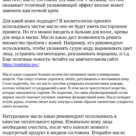
оказывает отличный увлажняющий эффект вполне может
заменить вам ночной крем.
Для какой кожи подходит? В косметологии принято
использовать чистое масло оно не будет иметь посторонние
примеси. Но его можно вводить в бальзам для волос, кремы
для лица и маски. Масло какао даст возможность решить
множество проблем с кожей. Например, его рекомендуют
использовать, чтобы увлажнять сухую коду, выравнивать цвет
лица, устранять пигментацию, разглаживать морщины, и.т.д.
Еще полезные новости читайте на замечательном сайте
https://optimist.pw/
.
Масло какао содержит большое количество витаминов также и минеральных
веществ. Они станут отлично укреплять, питать, разглаживать и омолаживать кожу.
Стоит подметить, что это масло способно купировать воспалительные реакции,
поэтому избавляет от раздражений и акне. В этом масле присутствуют вещества,
которые замедляются старение. Но подметим, что лишь сбалансированный состав
жирных кислот поможет улучшить защитные функции нашей кожи. Масло попадает
вглубь дермы, отлично питает кожу изнутри и таким образом значительно ускоряется
синтез коллагена.
Натуральное масло какао рекомендуют использовать в
качестве питательного крема. Изначально кожу лица
необходимо очистить, после чего наносят немного
подогретый продукт в жидком состоянии. Втирайте масло