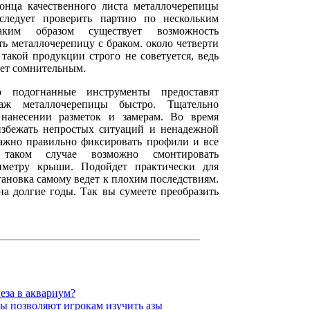
онца качественного листа металлочерепицы
следует проверить партию по нескольким
аким образом существует возможность
ь металлочерепицу с браком. около четверти
такой продукции строго не советуется, ведь
ает сомнительным.
 подогнанные инструменты предоставят
таж металлочерепицы быстро. Тщательно
нанесении разметок и замерам. Во время
избежать непростых ситуаций и ненадежной
важно правильно фиксировать профили и все
таком случае возможно смонтировать
иметру крыши. Подойдет практически для
тановка самому ведет к плохим последствиям.
на долгие годы. Так вы сумеете преобразить
еза в аквариум?
ы позволяют игрокам изучить азы