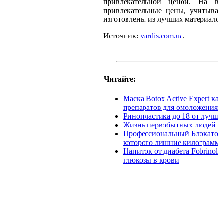
привлекательной ценой. На 
привлекательные цены, учитыва
изготовлены из лучших материал
Источник:
vardis.com.ua
.
Читайте:
Маска Botox Active Expert 
препаратов для омоложения
Ринопластика до 18 от лучш
Жизнь первобытных людей з
Профессиональный Блокатор
которого лишние килограмм
Напиток от диабета Fobrin
глюкозы в крови