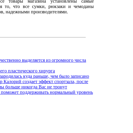
все товары магазина установлены самые
я то, что все сумки, рюкзаки и чемоданы
ов, надежными производителями.
качественно выделяется из огромного числа
его пластического хирурга
ародилась куда раньше, чем было записано
 Калорий создает эффект спортзала, после
ы больше никогда Вас не тронут
ol поможет поддерживать нормальный уровень